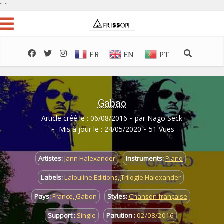
"
"
FR
EN
PT
Gabao
Article créé le : 06/08/2016
par
Nago Seck
Mis à jour le : 24/05/2020
51 Vues
Artistes:
Jann Halexander
Instruments:
Piano
Labels:
Lalouline Editions
,
Trilogie Halexander
Pays:
France
,
Gabon
Styles:
Chanson française
Support :
Single
Parution :
02/08/2016