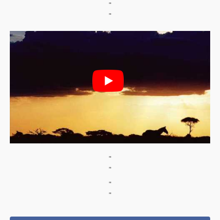
"
"
"
"
"
"