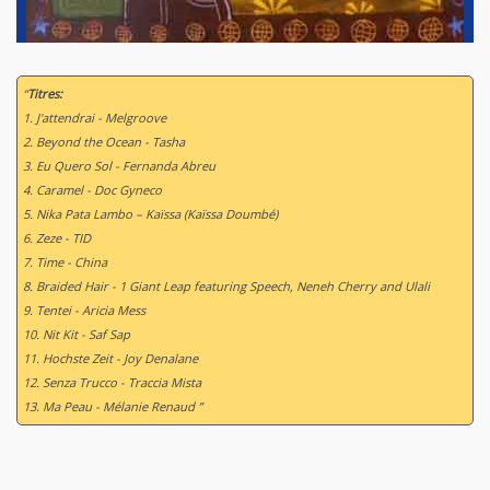
“
Titres:
1. J'attendrai - Melgroove
2. Beyond the Ocean - Tasha
3. Eu Quero Sol - Fernanda Abreu
4. Caramel - Doc Gyneco
5. Nika Pata Lambo – Kaïssa (Kaïssa Doumbé)
6. Zeze - TID
7. Time - China
8. Braided Hair - 1 Giant Leap featuring Speech, Neneh Cherry and Ulali
9. Tentei - Aricia Mess
10. Nit Kit - Saf Sap
11. Hochste Zeit - Joy Denalane
12. Senza Trucco - Traccia Mista
13. Ma Peau - Mélanie Renaud ”