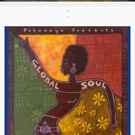
Support :
Compilation CD
Parution :
2002
"
"