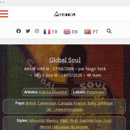
"
"
FR
EN
PT
Global Soul
Article créé le : 27/06/2008
par
Nago Seck
Mis à jour le : 24/05/2020
48 Vues
Artistes:
Kaïssa Doumbé
Labels:
Putumayo
Pays:
Brésil
,
Cameroun
,
Canada
,
France
,
Italie
,
Sénégal
,
UK - United Kingdom
Styles:
Afro-pop
,
Electro
,
R&B / RnB
,
Rap/Hip hop
,
Soul
,
World / Musique du monde