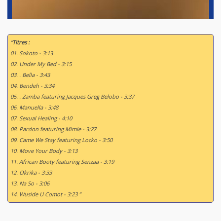
“
Titres :
01. Sokoto - 3:13
02. Under My Bed - 3:15
03. . Bella - 3:43
04. Bendeh - 3:34
05. . Zamba featuring Jacques Greg Belobo - 3:37
06. Manuella - 3:48
07. Sexual Healing - 4:10
08. Pardon featuring Mimie - 3:27
09. Came We Stay featuring Locko - 3:50
10. Move Your Body - 3:13
11. African Booty featuring Senzaa - 3:19
12. Okrika - 3:33
13. Na So - 3:06
14. Wuside U Comot - 3:23 ”