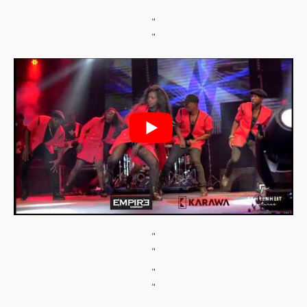
"
"
"
"
"
"