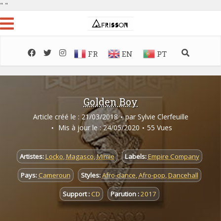
"
"
FR
EN
PT
Golden Boy
Article créé le : 21/03/2018
par
Sylvie Clerfeuille
Mis à jour le : 24/05/2020
55 Vues
Artistes:
Locko
,
Magasco
,
Mimie
Labels:
Empire Company
Pays:
Cameroun
Styles:
Afro-dance
,
Afro-pop
,
Dancehall
Support :
CD
Parution :
2017