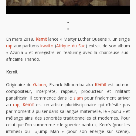
"
"
En mars 2018,
Kemit
lance « Martyr Luther Queens », un single
rap
aux parfums
kwaito
(
Afrique du Sud
) extrait de son album
« Azania » et enregistré en featuring avec la chanteuse sud-
africaine Thando.
Kemit
Originaire du
Gabon
, Franck Mboumba aka
Kemit
est auteur-
compositeur, interprète, rappeur, producteur et militant
panafricain. Il commence dans le
slam
pour finalement arriver
au
rap
,
Kemit
est un artiste pluridisciplinaire qui n’hésite pas
par moment à puiser dans sa langue maternelle, le « punu » et
mélange ainsi des sonorités traditionnelles et modernes. Pour
celui que l’on surnomme « le guerrier bantu », Kem’s (pour les
intimes) ou »Jump Man » (pour son énergie sur scène),