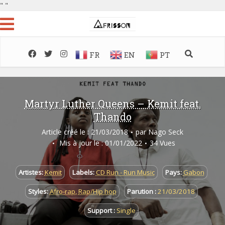
"
"
FR
EN
PT
Martyr Luther Queens – Kemit feat.
Thando
Article créé le : 21/03/2018
par
Nago Seck
Mis à jour le : 01/01/2022
34 Vues
Artistes:
Kemit
Labels:
CD Run - Run Music
Pays:
Gabon
Styles:
Afro-rap
,
Rap/Hip hop
Parution :
21/03/2018
Support :
Single