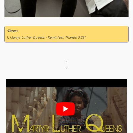
“
Titres :
1. Martyr Luther Queens - Kemit feat. Thando 3:28”
"
"