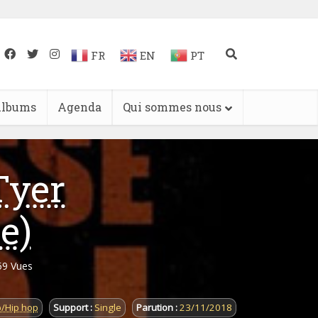
FR
EN
PT
lbums
Agenda
Qui sommes nous
Tyer
e)
59 Vues
/Hip hop
Support :
Single
Parution :
23/11/2018