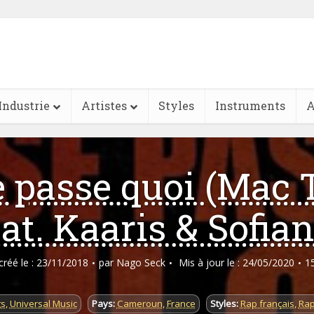
Industrie
Artistes
Styles
Instruments
A
se passe quoi (Mac 
eat. Kaaris & Sofian
 créé le : 23/11/2018
par
Nago Seck
Mis à jour le : 24/05/2020
1
gs
,
Universal Music
Pays:
Cameroun
,
France
Styles:
Rap français
,
Rap