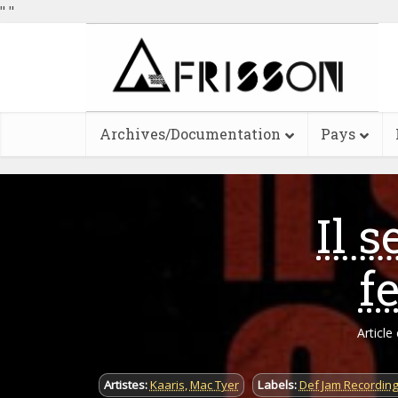
"
"
Archives/Documentation
Pays
Il 
f
Article
Artistes:
Kaaris
,
Mac Tyer
Labels:
Def Jam Recordin