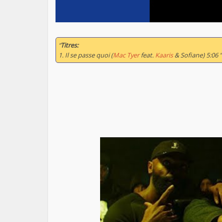
“
Titres:
1. Il se passe quoi (
Mac Tyer
feat.
Kaaris
& Sofiane) 5:06 ”