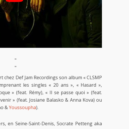
"
"
rt chez Def Jam Recordings son album « CLSMP
omprenant les singles « 20 ans », « Hasard »,
que » (feat. Rémy), « Il se passe quoi » (feat.
uvenir » (feat. Josiane Balasko & Anna Kova) ou
ano &
Youssoupha
).
iers, en Seine-Saint-Denis, Socrate Petteng aka