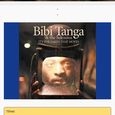
"
"
“
Titres: