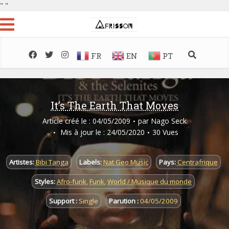
"
"
FR
EN
PT
It’s The Earth That Moves
Article créé le : 04/05/2009
par
Nago Seck
Mis à jour le : 24/05/2020
30 Vues
Artistes:
Bibi Tanga
Labels:
Nat Geo Music
Pays:
Centrafrique
Styles:
Afro-funk
,
Funk
,
World / Musique du monde
Support :
Single
Parution :
04/05/2009