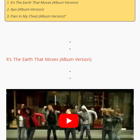
1. It's The Earth That Moves (Album Version)
2. Ayo (Album Version)
3. Pain In My Chest (Album Version)”
"
"
It’s The Earth That Moves (Album Version)
"
"