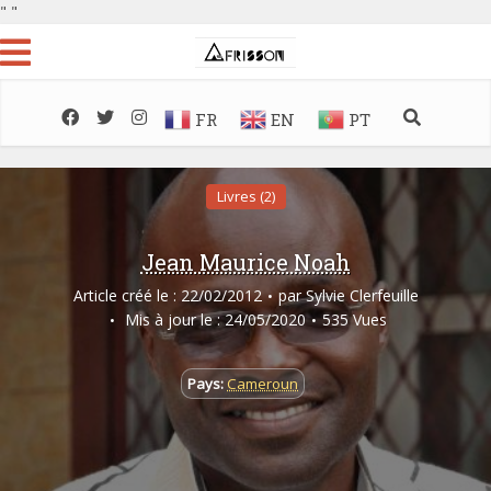
"
"
FR
EN
PT
Livres (2)
Jean Maurice Noah
Article créé le : 22/02/2012
par
Sylvie Clerfeuille
Mis à jour le : 24/05/2020
535 Vues
Pays:
Cameroun