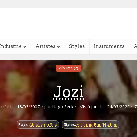
Industrie
Artistes
Styles
Instruments
A
Albums (2)
Jozi
e créé le : 13/03/2007
par
Nago Seck
Mis à jour le : 24/05/2020
7
Pays:
Afrique du Sud
Styles:
Afro-rap
,
Rap/Hip hop