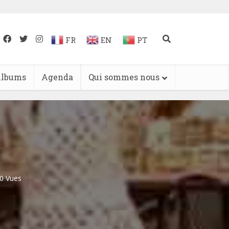
FR
EN
PT
lbums
Agenda
Qui sommes nous
0 Vues