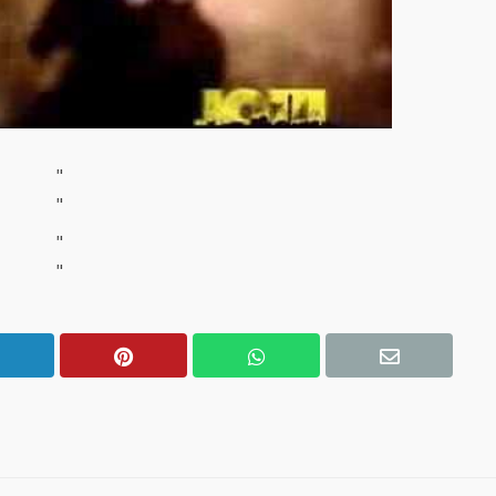
"
"
"
"