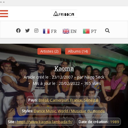
"
"
FR
EN
PT
Artistes (2)
Albums (14)
Kaoma
Article créé le : 23/12/2007
par
Nago Seck
Mis à jour le : 20/02/2022
765 Vues
Pays:
Brésil
,
Cameroun
,
France
,
Sénégal
Styles:
Dance Music
,
World / Musique du monde
Site :
https://www.kaoma-lambada.fr/
Date de création :
1989