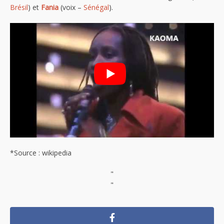
Brésil
) et
Fania
(voix –
Sénégal
).
*Source : wikipedia
"
"