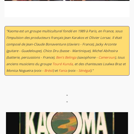
“Kaoma est un groupe multiculturel fondé en 1989 à Paris, en France, sous
l’impulsion des producteurs français Jean Karakos et Olivier Lorsac. Il était
composé de Jean-Claude Bonaventure (claviers - France), Jacky Arconte
(guitare - Guadeloupe), Chico Dru (basse - Martinique), Michel Abihssira
(batterie, percussions - France),
Ben’s Belinga
(saxophone -
Cameroun
), tous
anciens musiciens du groupe
Touré Kunda
, et des chanteuses Loalwa Braz et
Monica Nogueira (voix -
Brésil
) et
Fania
(voix -
Sénégal
).”
"
"