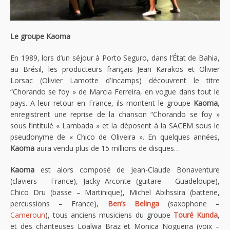
Le groupe Kaoma
En 1989, lors d’un séjour à Porto Seguro, dans l’État de Bahia,
au Brésil, les producteurs français Jean Karakos et Olivier
Lorsac (Olivier Lamotte d’Incamps) découvrent le titre
“Chorando se foy » de Marcia Ferreira, en vogue dans tout le
pays. A leur retour en France, ils montent le groupe
Kaoma
,
enregistrent une reprise de la chanson “Chorando se foy »
sous l’intitulé « Lambada » et la déposent à la SACEM sous le
pseudonyme de « Chico de Oliveira ». En quelques années,
Kaoma
aura vendu plus de 15 millions de disques…
Kaoma
est alors composé de Jean-Claude Bonaventure
(claviers – France), Jacky Arconte (guitare – Guadeloupe),
Chico Dru (basse – Martinique), Michel Abihssira (batterie,
percussions – France),
Ben’s Belinga
(saxophone –
Cameroun
), tous anciens musiciens du groupe
Touré Kunda
,
et des chanteuses Loalwa Braz et Monica Nogueira (voix –