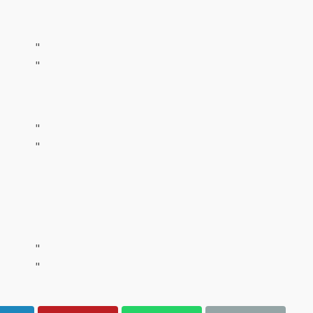
"
"
"
"
"
"