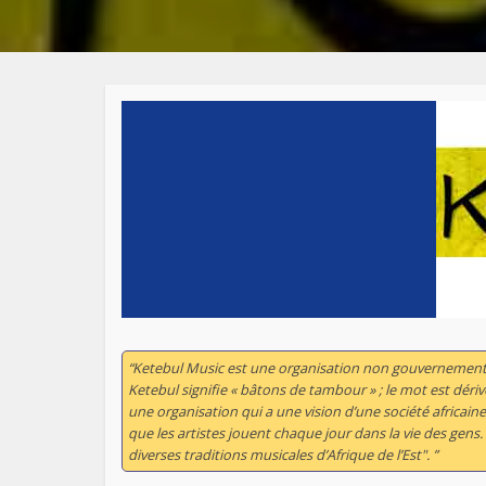
“Ketebul Music est une organisation non gouvernementa
Ketebul signifie « bâtons de tambour » ; le mot est déri
une organisation qui a une vision d’une société africaine
que les artistes jouent chaque jour dans la vie des gens.
diverses traditions musicales d’Afrique de l’Est". ”