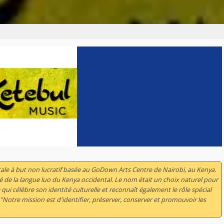
le à but non lucratif basée au GoDown Arts Centre de Nairobi, au Kenya.
vé de la langue luo du Kenya occidental. Le nom était un choix naturel pour
 qui célèbre son identité culturelle et reconnaît également le rôle spécial
 "Notre mission est d'identifier, préserver, conserver et promouvoir les