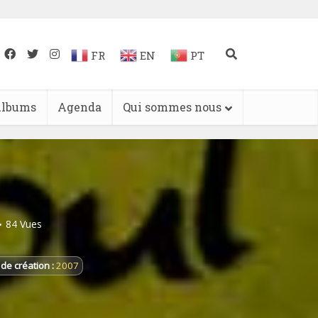
FR
EN
PT
lbums
Agenda
Qui sommes nous
84 Vues
de création :
2007