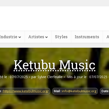
Industrie
Artistes
Styles
Instruments
A
Ketubu Music
réé le : 07/07/2025
par
Sylvie Clerfeuille
Mis à jour le : 07/07/2025
 :
https://www.ketebulmusic.org/
Mail :
info@ketebulmusic.org
Date 