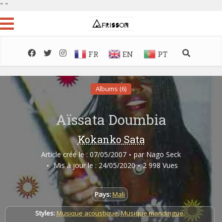
"
"
FR
EN
PT
Albums (6)
Aïssata Doumbia
Kokanko Sata
Article créé le : 07/05/2007
par
Nago Seck
Mis à jour le : 24/05/2020
2 998 Vues
Pays:
Mali
Styles:
Musique acoustique
,
Musique mandingue
,