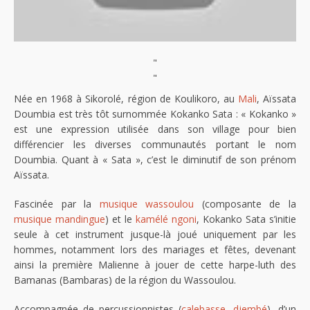
"
"
Née en 1968 à Sikorolé, région de Koulikoro, au
Mali
, Aïssata
Doumbia est très tôt surnommée Kokanko Sata : « Kokanko »
est une expression utilisée dans son village pour bien
différencier les diverses communautés portant le nom
Doumbia. Quant à « Sata », c’est le diminutif de son prénom
Aïssata.
Fascinée par la
musique wassoulou
(composante de la
musique mandingue
) et le
kamélé ngoni
, Kokanko Sata s’initie
seule à cet instrument jusque-là joué uniquement par les
hommes, notamment lors des mariages et fêtes, devenant
ainsi la première Malienne à jouer de cette harpe-luth des
Bamanas (Bambaras) de la région du Wassoulou.
Accompagnée de percussionnistes (
calebasse
,
djembé
), d’un