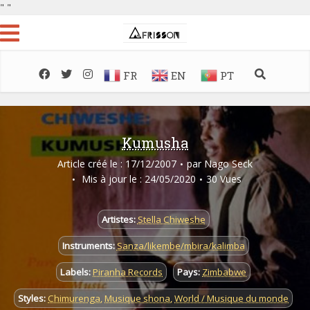
"
"
FR
EN
PT
Kumusha
Article créé le : 17/12/2007
par
Nago Seck
Mis à jour le : 24/05/2020
30 Vues
Artistes:
Stella Chiweshe
Instruments:
Sanza/likembe/mbira/kalimba
Labels:
Piranha Records
Pays:
Zimbabwe
Styles:
Chimurenga
,
Musique shona
,
World / Musique du monde