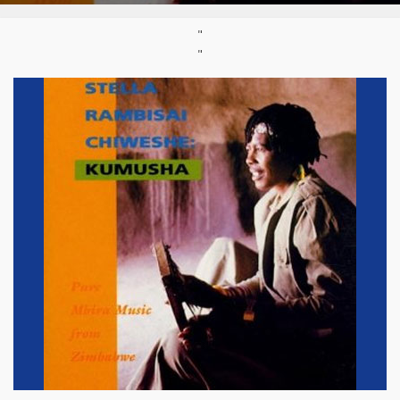
Support :
CD
Parution :
1991
"
"