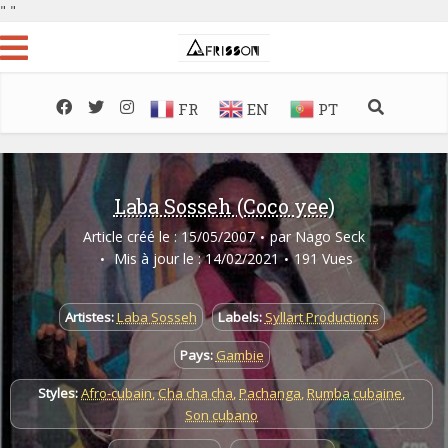
"
"
FR
EN
PT
Laba Sosseh (Coco yee)
Article créé le : 15/05/2007
par
Nago Seck
Mis à jour le : 14/02/2021
191 Vues
Artistes:
Laba Sosseh
Labels:
Syllart Productions
Pays:
Gambie
Styles:
Afro-cubain
,
Cha cha cha
,
Pachanga
,
Rumba cubaine
,
Son cubano