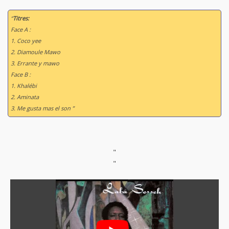
“
Titres:
Face A :
1. Coco yee
2. Diamoule Mawo
3. Errante y mawo
Face B :
1. Khalébi
2. Aminata
3. Me gusta mas el son ”
"
"