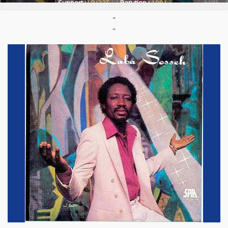
Support :
LP/33T
Parution :
1991
"
"