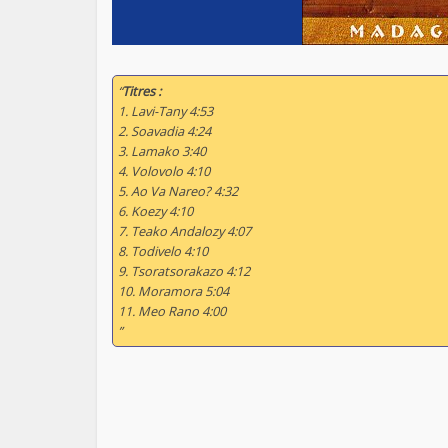
“
Titres :
1. Lavi-Tany 4:53
2. Soavadia 4:24
3. Lamako 3:40
4. Volovolo 4:10
5. Ao Va Nareo? 4:32
6. Koezy 4:10
7. Teako Andalozy 4:07
8. Todivelo 4:10
9. Tsoratsorakazo 4:12
10. Moramora 5:04
11. Meo Rano 4:00
”