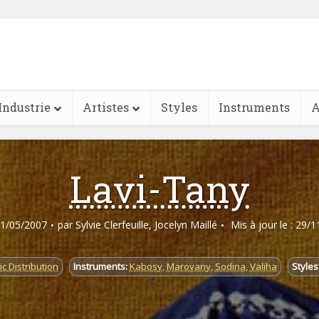
Industrie
Artistes
Styles
Instruments
A
Lavi-Tany
 31/05/2007
par
Sylvie Clerfeuille
,
Jocelyn Maillé
Mis à jour le : 29/
c Distribution
Instruments:
Kabosy
,
Marovany
,
Sodina
,
Valiha
Styles