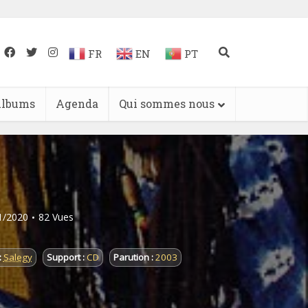
FR
EN
PT
lbums
Agenda
Qui sommes nous
11/2020
82 Vues
:
Salegy
Support :
CD
Parution :
2003