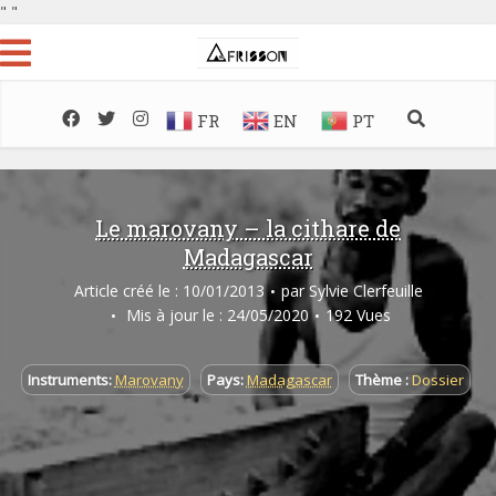
"
"
FR
EN
PT
Le marovany – la cithare de
Madagascar
Article créé le : 10/01/2013
par
Sylvie Clerfeuille
Mis à jour le : 24/05/2020
192 Vues
Instruments:
Marovany
Pays:
Madagascar
Thème :
Dossier