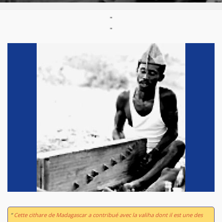
"
"
“
Cette cithare de Madagascar a contribué avec la valiha dont il est une des