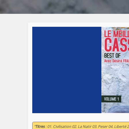
“
Titres
: 01. Civilisation 02. La Natir 03. Peser 04. Libe