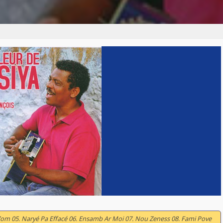
rté Zom 05. Naryé Pa Effacé 06. Ensamb Ar Moi 07. Nou Zeness 08. Fami Pove