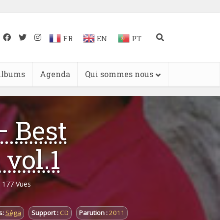
FR
EN
PT
lbums
Agenda
Qui sommes nous
– Best
 vol.1
177 Vues
s:
Séga
Support :
CD
Parution :
2011