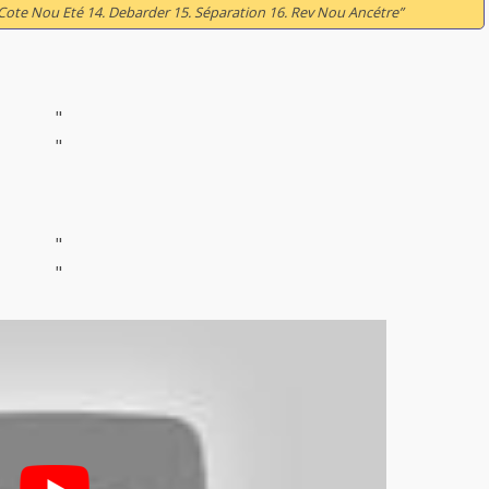
i Cote Nou Eté 14. Debarder 15. Séparation 16. Rev Nou Ancétre”
"
"
"
"