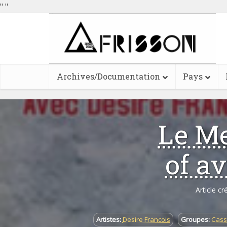
"
"
Archives/Documentation
Pays
Le Me
of av
Article cr
Artistes:
Desire Francois
Groupes:
Cass