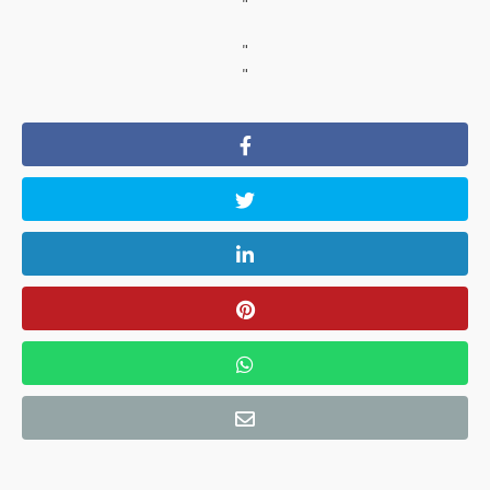
"
"
"