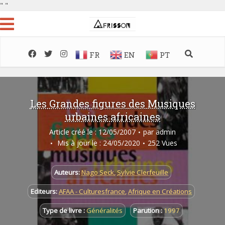
"
"
FR
EN
PT
Les Grandes figures des Musiques
urbaines africaines
Article créé le : 12/05/2007
par
admin
Mis à jour le : 24/05/2020
252 Vues
Auteurs:
Nago Seck
,
Sylvie Clerfeuille
Editeurs:
AFAA - Culturesfrance
,
Afrique en Créations
Type de livre :
Généralités
Parution :
1997