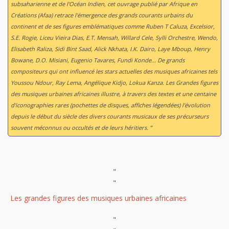
subsaharienne et de l'Océan Indien, cet ouvrage publié par Afrique en
Créations (Afaa) retrace l'émergence des grands courants urbains du
continent et de ses figures emblématiques comme Ruben T Caluza, Excelsior,
S.E. Rogie, Liceu Vieira Dias, E.T. Mensah, Willard Cele, Sylli Orchestre, Wendo,
Elisabeth Raliza, Sidi Bint Saad, Alick Nkhata, I.K. Dairo, Laye Mboup, Henry
Bowane, D.O. Misiani, Eugenio Tavares, Fundi Konde... De grands
compositeurs qui ont influencé les stars actuelles des musiques africaines tels
Youssou Ndour, Ray Lema, Angélique Kidjo, Lokua Kanza. Les Grandes figures
des musiques urbaines africaines illustre, à travers des textes et une centaine
d'iconographies rares (pochettes de disques, affiches légendées) l'évolution
depuis le début du siècle des divers courants musicaux de ses précurseurs
souvent méconnus ou occultés et de leurs héritiers. ”
"
"
Les grandes figures des musiques urbaines africaines
"