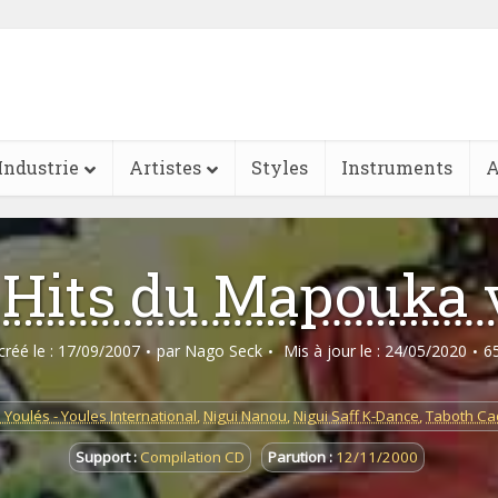
Industrie
Artistes
Styles
Instruments
A
 Hits du Mapouka v
 créé le : 17/09/2007
par
Nago Seck
Mis à jour le : 24/05/2020
6
 Youlés - Youles International
,
Nigui Nanou
,
Nigui Saff K-Dance
,
Taboth Ca
Support :
Compilation CD
Parution :
12/11/2000