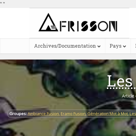
"
"
Archives/Documentation
Pays
Les
Article
Groupes:
Ambiance Fusion
,
Eramo Fusion
,
Génération Mot à Mot
,
Les