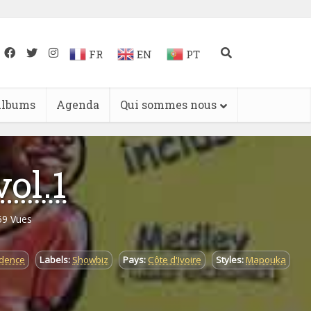
FR
EN
PT
lbums
Agenda
Qui sommes nous
ol.1
59 Vues
dence
Labels:
Showbiz
Pays:
Côte d'Ivoire
Styles:
Mapouka