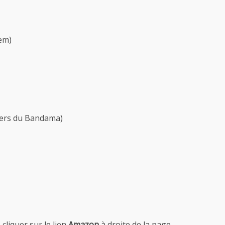
em)
iers du Bandama)
cliquer sur le lien
Amazon
à droite de la page