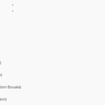
"
"
)
o)
tion Bouala)
ion)