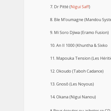
7. Dr Pitté (
Nigui Saff
)
8. Ble M’oumagne (Mandou Syst
9. Mi Soro Djiwa (Eramo Fusion)
10. An II 1000 (Khuntha & Sixko
11. Mapouka Tension (Les Hérit
12. Okoudo (Taboh Cadance)
13. Gnosô (Les Noyous)
14. Okana (Nigui Nanou)
* Pour écouter ou acheter ce CD, 