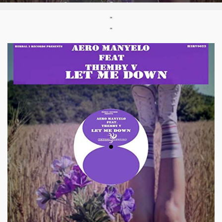
Support :
EP
Parution :
2010
"
"