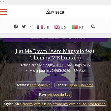
"
"
FR
EN
PT
Let Me Down (Aero Manyelo feat.
Themby V Khumalo)
Article créé le : 28/05/2012
par
Nago Seck
Mis à jour le : 24/05/2020
39 Vues
Artistes:
Aero Manyelo
Labels:
Herbal 3 Records
Pays:
Afrique du Sud
Styles:
Afro-électro
,
Afro-fusion/afrobeats
,
Afro-house
,
Afro-techno