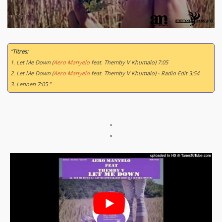
“
Titres:
1. Let Me Down (
Aero Manyelo
feat. Themby V Khumalo) 7:05
2. Let Me Down (
Aero Manyelo
feat. Themby V Khumalo) - Radio Edit 3:54
3. Lennen 7:05 ”
"
"