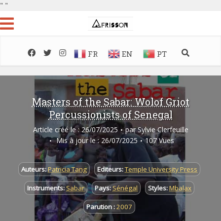
"
"
FR
EN
PT
Masters of the Sabar: Wolof Griot
Percussionists of Senegal
Article créé le : 26/07/2025
par
Sylvie Clerfeuille
Mis à jour le : 26/07/2025
107 Vues
Auteurs:
Patricia Tang
Editeurs:
Temple University Press
Instruments:
Sabar
Pays:
Sénégal
Styles:
Mbalax
Parution :
2007