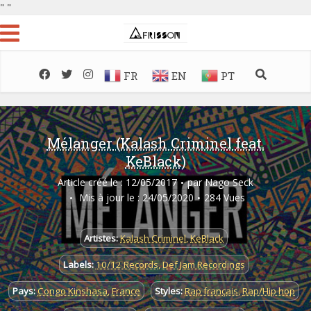
"
"
FR
EN
PT
Mélanger (Kalash Criminel feat.
KeBlack)
Article créé le : 12/05/2017
par
Nago Seck
Mis à jour le : 24/05/2020
284 Vues
Artistes:
Kalash Criminel
,
KeBlack
Labels:
10/12 Records
,
Def Jam Recordings
Pays:
Congo Kinshasa
,
France
Styles:
Rap français
,
Rap/Hip hop