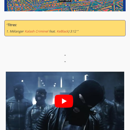
“
Titres:
1. Mélanger
Kalash Criminel
feat.
KeBlack
) 3:12 ”
"
"