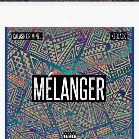
Support :
Single
Parution :
12/05/2017
"
"