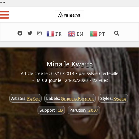
"
"
FR
EN
PT
Mina le Kwaito
Article créé le : 07/10/2014
par
Sylvie Clerfeuille
Mis à jour le : 24/05/2020
22 Vues
Artistes:
PoZee
Labels:
Gramma Records
Styles:
Kwaito
Support :
CD
Parution :
2007