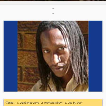
"
"
“
Titres :
- 1. Iz'gebengu zami - 2. maMthombeni - 3. Day by Day”