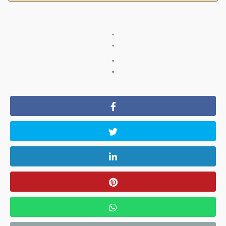
"
"
"
"