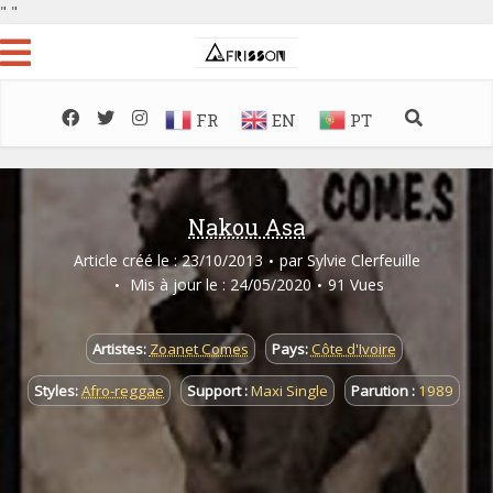
"
"
FR
EN
PT
Nakou Asa
Article créé le : 23/10/2013
par
Sylvie Clerfeuille
Mis à jour le : 24/05/2020
91 Vues
Artistes:
Zoanet Comes
Pays:
Côte d'Ivoire
Styles:
Afro-reggae
Support :
Maxi Single
Parution :
1989