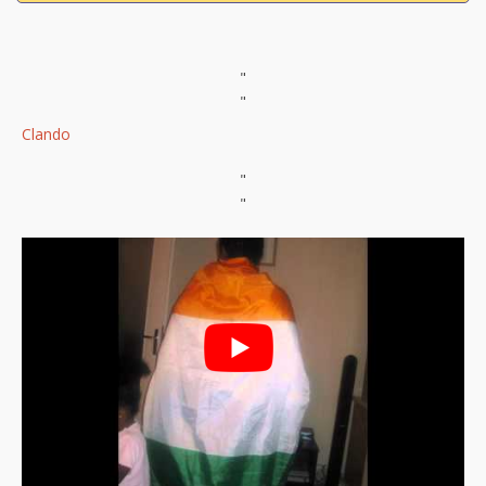
"
"
Clando
"
"