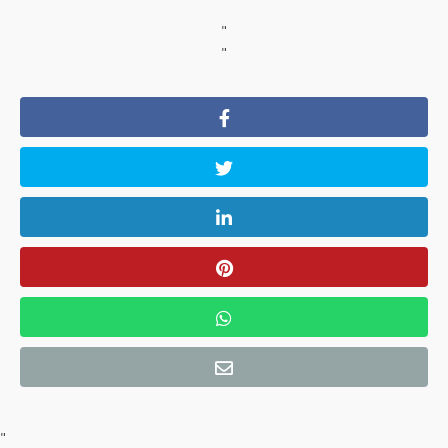
"
"
"