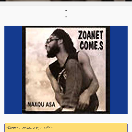
"
"
“
Titres
: 1. Nakou Asa, 2. Kélé ”