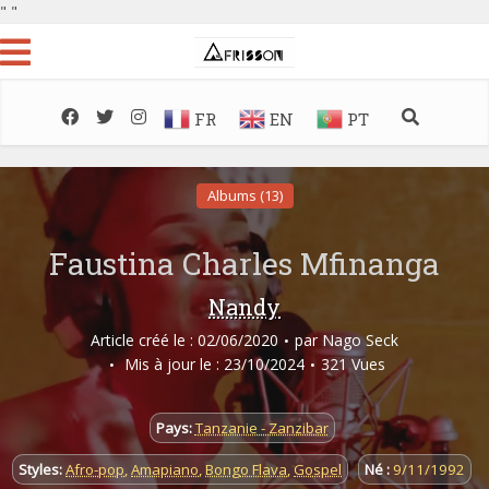
"
"
FR
EN
PT
Albums (13)
Faustina Charles Mfinanga
Nandy
Article créé le : 02/06/2020
par
Nago Seck
Mis à jour le : 23/10/2024
321 Vues
Pays:
Tanzanie - Zanzibar
Styles:
Afro-pop
,
Amapiano
,
Bongo Flava
,
Gospel
Né :
9/11/1992