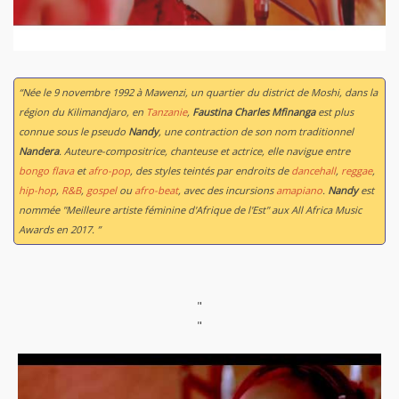
“Née le 9 novembre 1992 à Mawenzi, un quartier du district de Moshi, dans la
région du Kilimandjaro, en
Tanzanie
,
Faustina Charles Mfinanga
est plus
connue sous le pseudo
Nandy
, une contraction de son nom traditionnel
Nandera
. Auteure-compositrice, chanteuse et actrice, elle navigue entre
bongo flava
et
afro-pop
, des styles teintés par endroits de
dancehall
,
reggae
,
hip-hop
,
R&B
,
gospel
ou
afro-beat
, avec des incursions
amapiano
.
Nandy
est
nommée "Meilleure artiste féminine d'Afrique de l'Est" aux All Africa Music
Awards en 2017. ”
"
"