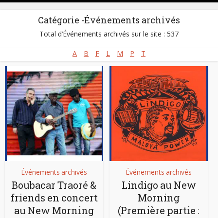
Catégorie -Événements archivés
Total d’Événements archivés sur le site : 537
A
B
F
L
M
P
T
Événements archivés
Événements archivés
Boubacar Traoré &
Lindigo au New
friends en concert
Morning
au New Morning
(Première partie :