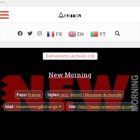
"
"
FR
EN
PT
Événements archivés (10)
New Morning
Pays:
France
Styles:
Jazz
,
World / Musique du monde
Mail :
newmorning@orange.fr
Site :
http://www.newmorning.com