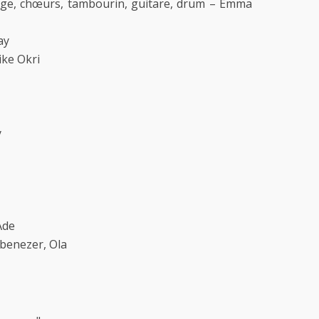
age, chœurs, tambourin, guitare, drum – Emma
ay
ke Okri
y
Ade
Ebenezer, Ola