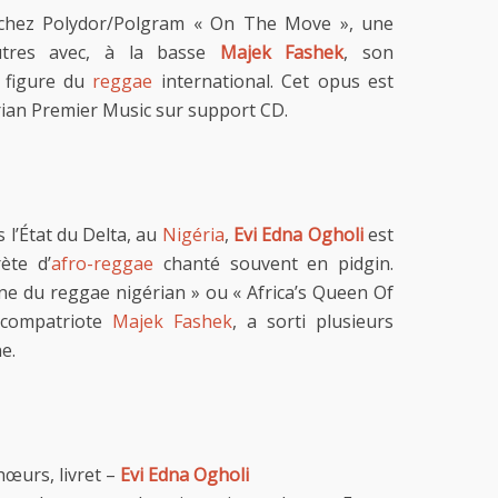
chez Polydor/Polgram « On The Move », une
autres avec, à la basse
Majek Fashek
, son
 figure du
reggae
international. Cet opus est
érian Premier Music sur support CD.
s l’État du Delta, au
Nigéria
,
Evi Edna Ogholi
est
ète d’
afro-reggae
chanté souvent en pidgin.
ine du reggae nigérian » ou « Africa’s Queen Of
 compatriote
Majek Fashek
, a sorti plusieurs
e.
hœurs, livret –
Evi Edna Ogholi