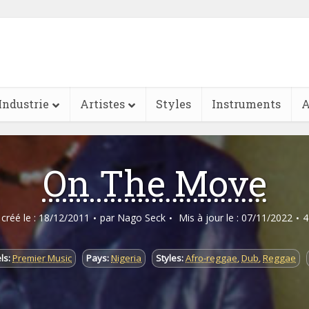
Industrie
Artistes
Styles
Instruments
A
On The Move
e créé le : 18/12/2011
par
Nago Seck
Mis à jour le : 07/11/2022
4
ls:
Premier Music
Pays:
Nigeria
Styles:
Afro-reggae
,
Dub
,
Reggae