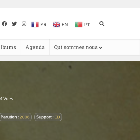
FR
EN
PT
lbums
Agenda
Qui sommes nous
4 Vues
Parution :
2006
Support :
CD