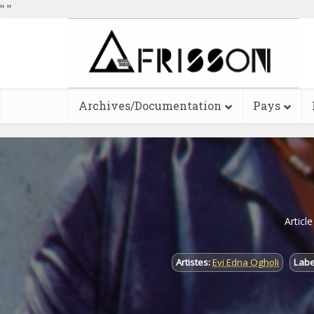
"
"
Archives/Documentation
Pays
Articl
Artistes:
Evi Edna Ogholi
Labe