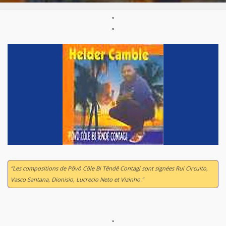
"
"
“Les compositions de
Pôvô Côle Bi Têndê Contagi
sont signées Rui Circuito,
Vasco Santana, Dionisio, Lucrecio Neto et Vizinho.”
"