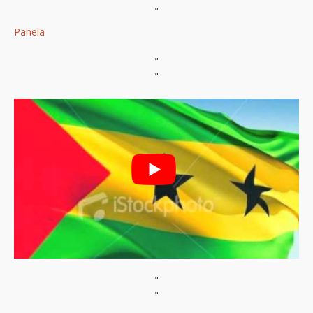
"
Panela
"
"
"
"