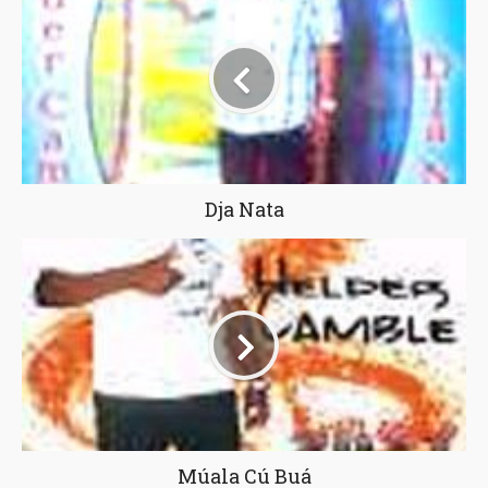
Dja Nata
Múala Cú Buá