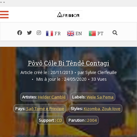
"
"
FR
EN
PT
Pôvô Côle Bi Têndê Contagi
Article créé le : 20/11/2013
par
Sylvie Clerfeuille
Mis à jour le : 24/05/2020
33 Vues
Artistes:
Helder Camblé
Labels:
Wele Sa Pema
Pays:
Saõ Tomé e Principe
Styles:
Kizomba
,
Zouk-love
Support :
CD
Parution :
2004