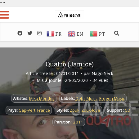
"
"
FR
EN
PT
Quatro (Jamice)
Article créé le : 01/01/2011
par
Nago Seck
Mis à jour le : 24/05/2020
34 Vues
Artistes:
Mika Mendes
Labels:
Debs Music
,
Erogen Music
Pays:
Cap-Vert
,
France
Styles:
Zouk
,
Zouk-love
Support :
CD
Parution :
2011