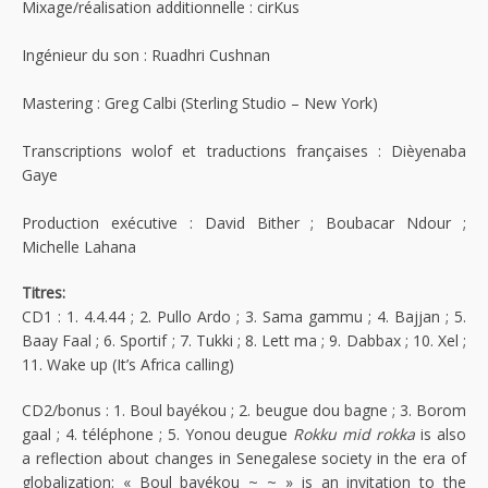
Mixage/réalisation additionnelle : cirKus
Ingénieur du son : Ruadhri Cushnan
Mastering : Greg Calbi (Sterling Studio – New York)
Transcriptions wolof et traductions françaises : Dièyenaba
Gaye
Production exécutive : David Bither ; Boubacar Ndour ;
Michelle Lahana
Titres:
CD1 : 1. 4.4.44 ; 2. Pullo Ardo ; 3. Sama gammu ; 4. Bajjan ; 5.
Baay Faal ; 6. Sportif ; 7. Tukki ; 8. Lett ma ; 9. Dabbax ; 10. Xel ;
11. Wake up (It’s Africa calling)
CD2/bonus : 1. Boul bayékou ; 2. beugue dou bagne ; 3. Borom
gaal ; 4. téléphone ; 5. Yonou deugue
Rokku mid rokka
is also
a reflection about changes in Senegalese society in the era of
globalization: « Boul bayékou ~ ~ » is an invitation to the