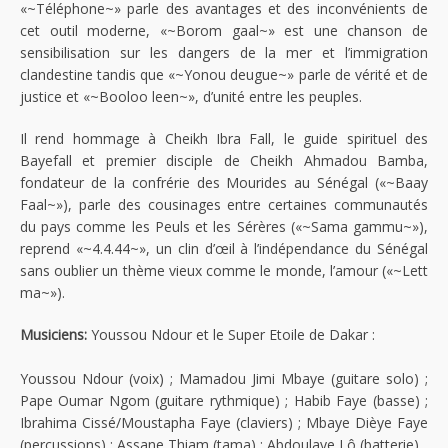
«~Téléphone~» parle des avantages et des inconvénients de
cet outil moderne, «~Borom gaal~» est une chanson de
sensibilisation sur les dangers de la mer et l’immigration
clandestine tandis que «~Yonou deugue~» parle de vérité et de
justice et «~Booloo leen~», d’unité entre les peuples.
Il rend hommage à Cheikh Ibra Fall, le guide spirituel des
Bayefall et premier disciple de Cheikh Ahmadou Bamba,
fondateur de la confrérie des Mourides au Sénégal («~Baay
Faal~»), parle des cousinages entre certaines communautés
du pays comme les Peuls et les Sérères («~Sama gammu~»),
reprend «~4.4.44~», un clin d’œil à l’indépendance du Sénégal
sans oublier un thème vieux comme le monde, l’amour («~Lett
ma~»).
Musiciens:
Youssou Ndour et le Super Etoile de Dakar :
Youssou Ndour (voix) ; Mamadou Jimi Mbaye (guitare solo) ;
Pape Oumar Ngom (guitare rythmique) ; Habib Faye (basse) ;
Ibrahima Cissé/Moustapha Faye (claviers) ; Mbaye Dièye Faye
(percussions) ; Assane Thiam (tama) ; Abdoulaye Lô (batterie)