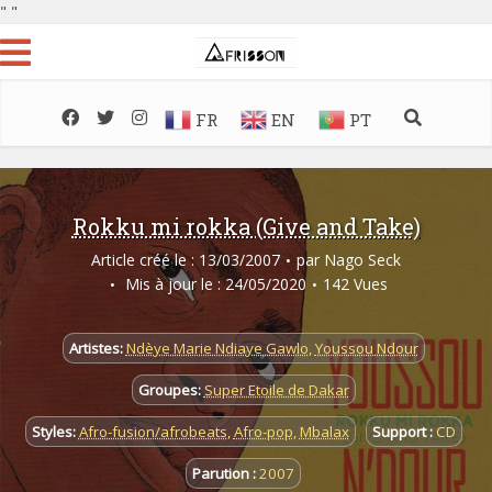
"
"
FR
EN
PT
Rokku mi rokka (Give and Take)
Article créé le : 13/03/2007
par
Nago Seck
Mis à jour le : 24/05/2020
142 Vues
Artistes:
Ndèye Marie Ndiaye Gawlo
,
Youssou Ndour
Groupes:
Super Etoile de Dakar
Styles:
Afro-fusion/afrobeats
,
Afro-pop
,
Mbalax
Support :
CD
Parution :
2007