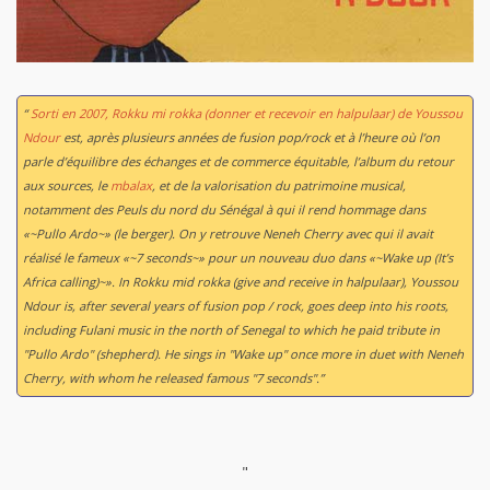
“
Sorti en 2007,
Rokku mi rokka
(donner et recevoir en halpulaar) de Youssou
Ndour
est, après plusieurs années de fusion pop/rock et à l’heure où l’on
parle d’équilibre des échanges et de commerce équitable, l’album du retour
aux sources, le
mbalax
, et de la valorisation du patrimoine musical,
notamment des Peuls du nord du Sénégal à qui il rend hommage dans
«~Pullo Ardo~» (le berger). On y retrouve Neneh Cherry avec qui il avait
réalisé le fameux «~7 seconds~» pour un nouveau duo dans «~Wake up (It’s
Africa calling)~». In
Rokku mid rokka
(give and receive in halpulaar), Youssou
Ndour is, after several years of fusion pop / rock, goes deep into his roots,
including Fulani music in the north of Senegal to which he paid tribute in
"Pullo Ardo" (shepherd). He sings in "Wake up" once more in duet with Neneh
Cherry, with whom he released famous "7 seconds".”
"