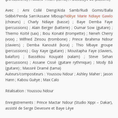
Avec : Ami Collé Dieng/Aïda Samb/Rudi Gomis/Balla
Sidibé/Penda Sarr/Assane Mboup/
Ndèye Marie Ndiaye Gawlo
(chœurs) ; Charly Ndiaye (basse) ; Baye Demba Faye
(percussions) ; Alain Berger (batterie) ; Oumar Sow (guitare) ;
Thierno Koïté (sax) ; Ibou Konaté (trompette) ; Neneh Cherry
(voix) ; Wilfried Zinsou (trombone) ; Prince Ibrahima Ndour
(claviers) ; Demba Kanouté (kora) ; Thio Mbaye groupe
(percussions) ; Guy Kaye (guitare) ; Moustapha Faye (claviers,
balafon) ; Bassékou Kouyaté (xalam) ; Steve Sehan
(percussions) ; Assane Cissé (guitare rythmique) ; Mody Bâ
(guitare) ; Massiré Dramé (tama)
Auteurs/compositeurs : Youssou Ndour ; Ashley Maher ; Jason
Hann ; Kabou Guèye ; Max Calo
Réalisation : Youssou Ndour
Enregistrements : Prince Mactar Ndour (Studio Xippi – Dakar),
assisté de Serge Devesvre et Baye Lèye