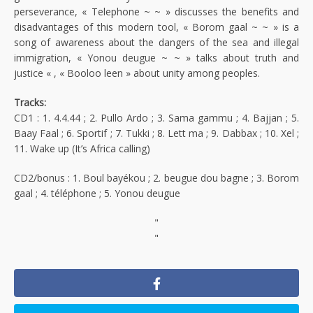
perseverance, « Telephone ~ ~ » discusses the benefits and
disadvantages of this modern tool, « Borom gaal ~ ~ » is a
song of awareness about the dangers of the sea and illegal
immigration, « Yonou deugue ~ ~ » talks about truth and
justice « , « Booloo leen » about unity among peoples.
Tracks:
CD1 : 1. 4.4.44 ; 2. Pullo Ardo ; 3. Sama gammu ; 4. Bajjan ; 5.
Baay Faal ; 6. Sportif ; 7. Tukki ; 8. Lett ma ; 9. Dabbax ; 10. Xel ;
11. Wake up (It’s Africa calling)
CD2/bonus : 1. Boul bayékou ; 2. beugue dou bagne ; 3. Borom
gaal ; 4. téléphone ; 5. Yonou deugue
"
"