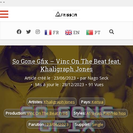
"
"
FR
EN
PT
So Gone Gfix – Vinc On The Beat feat.
Khaligraph Jones
Article créé le : 23/06/2023
par
Nago Seck
Mis à jour le : 28/12/2023
91 Vues
Artistes:
Khaligraph Jones
Pays:
Kenya
Production:
Vinc On The Beat Prod
Styles:
Afro-rap
,
Rap/Hip hop
Parution :
23/06/2023
Support :
Single