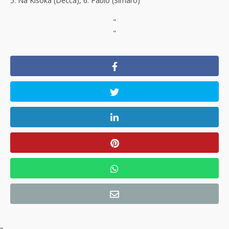
5. Na Kisoka (Decca), 6. Pablo (Simaro)
"
"