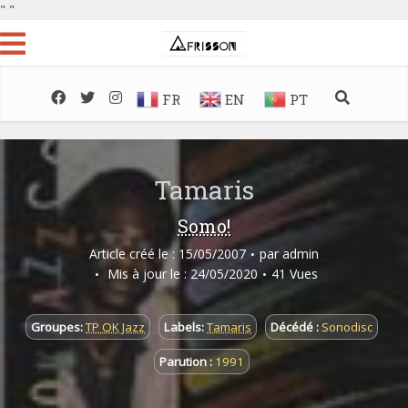
"
"
FR
EN
PT
Tamaris
Somo!
Article créé le : 15/05/2007
par
admin
Mis à jour le : 24/05/2020
41 Vues
Groupes:
TP OK Jazz
Labels:
Tamaris
Décédé :
Sonodisc
Parution :
1991