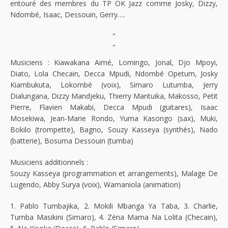
entouré des membres du TP OK Jazz comme Josky, Dizzy,
Ndombé, Isaac, Dessouin, Gerry….
"
"
Musiciens : Kiawakana Aimé, Lomingo, Jonal, Djo Mpoyi,
Diato, Lola Checain, Decca Mpudi, Ndombé Opetum, Josky
Kiambukuta, Lokombé (voix), Simaro Lutumba, Jerry
Dialungana, Dizzy Mandjeku, Thierry Mantuika, Makosso, Petit
Pierre, Flavien Makabi, Decca Mpudi (guitares), Isaac
Mosekiwa, Jean-Marie Rondo, Yuma Kasongo (sax), Muki,
Bokilo (trompette), Bagno, Souzy Kasseya (synthés), Nado
(batterie), Bosuma Dessouin (tumba)
Musiciens additionnels :
Souzy Kasseya (programmation et arrangements), Malage De
Lugendo, Abby Surya (voix), Wamaniola (animation)
1. Pablo Tumbajika, 2. Mokili Mbanga Ya Taba, 3. Charlie,
Tumba Masikini (Simaro), 4. Zéna Mama Na Lolita (Checain),