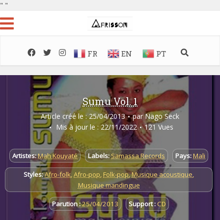
"
"
FR
EN
PT
Sumu Vol. 1
Article créé le : 25/04/2013
par
Nago Seck
Mis à jour le : 22/11/2022
121 Vues
Artistes:
Mah Kouyaté
Labels:
Samassa Records
Pays:
Mali
Styles:
Afro-folk
,
Afro-pop
,
Folk-pop
,
Musique acoustique
,
Musique mandingue
Parution :
25/04/2013
Support :
CD