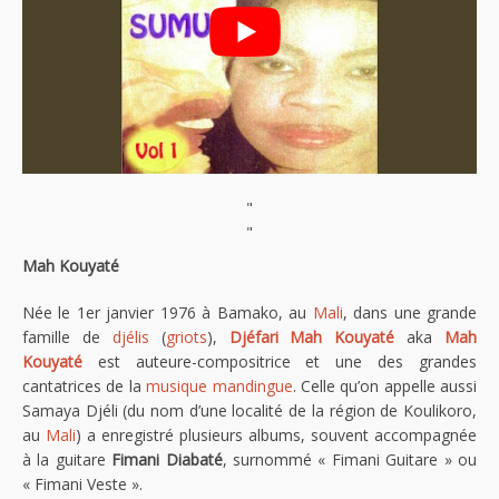
"
"
Mah Kouyaté
Née le 1er janvier 1976 à Bamako, au
Mali
, dans une grande
famille de
djélis
(
griots
),
Djéfari Mah Kouyaté
aka
Mah
Kouyaté
est auteure-compositrice et une des grandes
cantatrices de la
musique mandingue
. Celle qu’on appelle aussi
Samaya Djéli (du nom d’une localité de la région de Koulikoro,
au
Mali
) a enregistré plusieurs albums, souvent accompagnée
à la guitare
Fimani Diabaté
, surnommé « Fimani Guitare » ou
« Fimani Veste ».