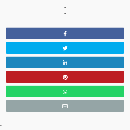
"
"
"