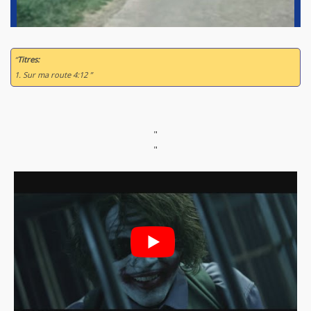
“
Titres:
1. Sur ma route 4:12 ”
"
"