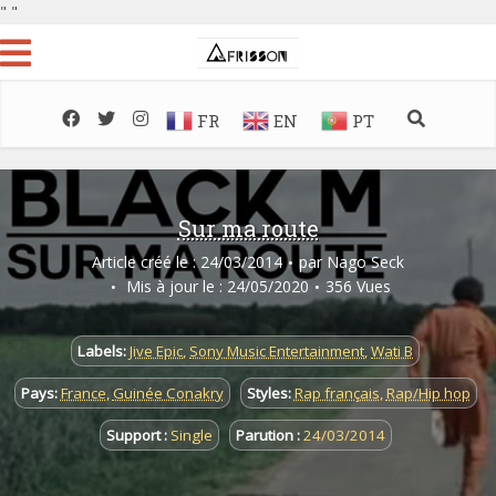
"
"
FR
EN
PT
Sur ma route
Article créé le : 24/03/2014
par
Nago Seck
Mis à jour le : 24/05/2020
356 Vues
Labels:
Jive Epic
,
Sony Music Entertainment
,
Wati B
Pays:
France
,
Guinée Conakry
Styles:
Rap français
,
Rap/Hip hop
Support :
Single
Parution :
24/03/2014