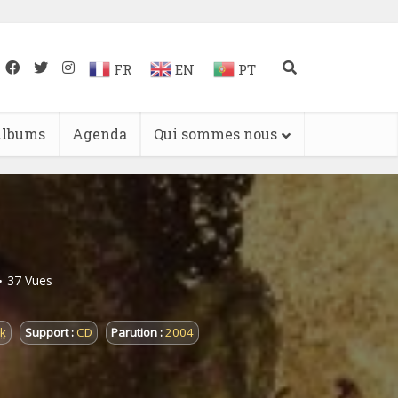
FR
EN
PT
lbums
Agenda
Qui sommes nous
37 Vues
k
Support :
CD
Parution :
2004