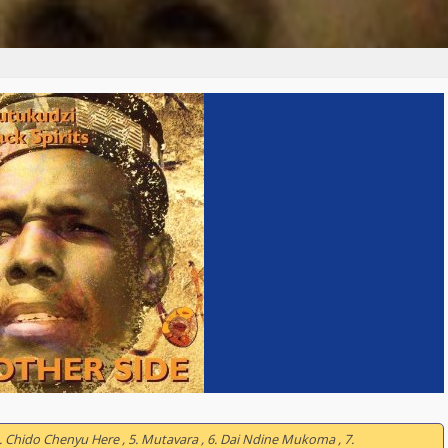
 4. Chido Chenyu Here , 5. Mutavara , 6. Dai Ndine Mukoma , 7.