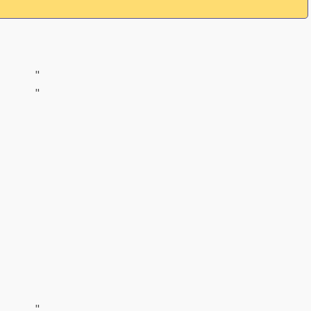
"
"
"