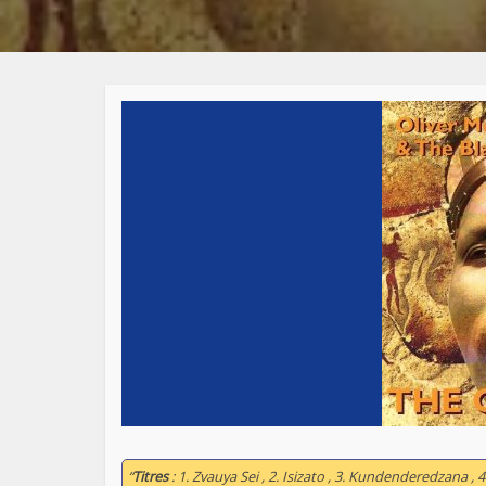
“
Titres
: 1. Zvauya Sei , 2. Isizato , 3. Kundenderedzana ,