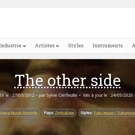
Industrie
Artistes
Styles
Instruments
A
The other side
réé le : 27/03/2012
par
Sylvie Clerfeuille
Mis à jour le : 24/05/2020
Shava Musik Records
Pays:
Zimbabwe
Styles:
Tuku music / Tukumusi