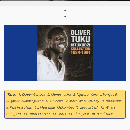
"
"
“
Titres
: 1. Chipembenene , 2. Munoshusha , 3. Ngwarai Vana, 4. Vangu , 5.
Rugarwe Rwamangwana , 6. Kuvhaira , 7. Mean What You Say , 8. Zindoenda ,
9. Psss Psss Hallo , 10. Messenger Mukombe , 11. Zvauya Sei? , 12. What's
Going On , 13. Unodada Nei? , 14. Gona , 15. Chengetai , 16. Handsome ”