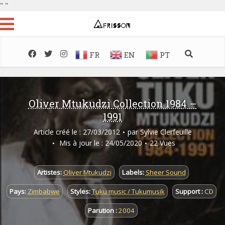
"
"
FR
EN
PT
Oliver Mtukudzi Collection 1984 –
1991
Article créé le : 27/03/2012
par
Sylvie Clerfeuille
Mis à jour le : 24/05/2020
22 Vues
Artistes:
Oliver Mtukudzi
Labels:
Sheer Sound
Pays:
Zimbabwe
Styles:
Tuku music / Tukumusik
Support :
CD
Parution :
2004