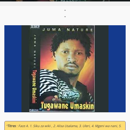
"
"
“
Titres
: Face A. 1. Siku za wiki , 2. Alisa Usalama, 3. Uleri, 4. Mgeni wa nani, 5.