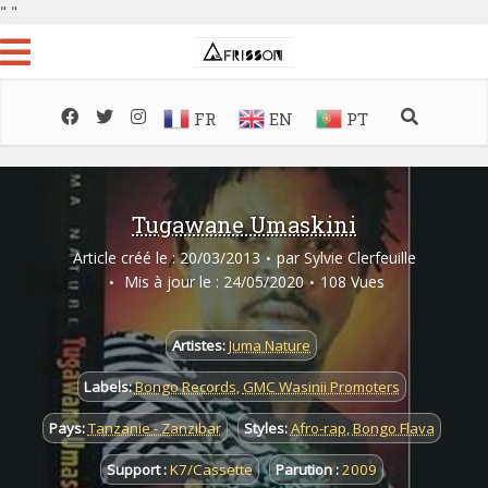
"
"
FR
EN
PT
Tugawane Umaskini
Article créé le : 20/03/2013
par
Sylvie Clerfeuille
Mis à jour le : 24/05/2020
108 Vues
Artistes:
Juma Nature
Labels:
Bongo Records
,
GMC Wasinii Promoters
Pays:
Tanzanie - Zanzibar
Styles:
Afro-rap
,
Bongo Flava
Support :
K7/Cassette
Parution :
2009