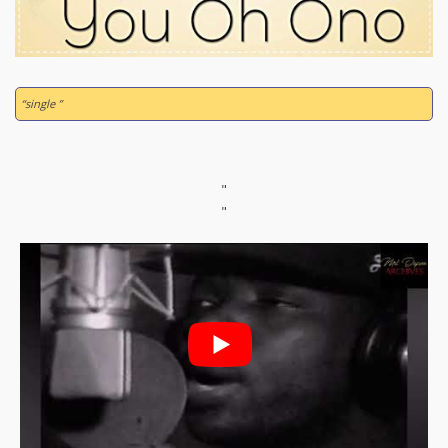
“single ”
"
"