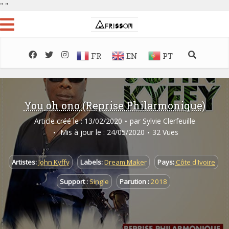
"
"
FR
EN
PT
You oh ono (Reprise Philarmonique)
Article créé le : 13/02/2020
par
Sylvie Clerfeuille
Mis à jour le : 24/05/2020
32 Vues
Artistes:
John Kyffy
Labels:
Dream Maker
Pays:
Côte d'Ivoire
Support :
Single
Parution :
2018