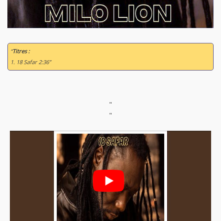
“
Titres :
1. 18 Safar 2:36”
"
"