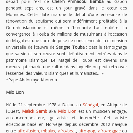
départ pour l’exil de
Cheikh Ahmadou Bamba
au Gabon
pendant sept ans, est un jour gravé dans le cœur des
Mourides. Cette date marque le début d’une entreprise de
rénovation du soufisme qui sera indéfiniment profitable à la
Oumah islamique et même à l’humanité tout entière. La
convergence à Touba de millions de musulmans à l’occasion
du Magal est une sorte de prise de conscience de la dimension
universelle de l’œuvre de
Serigne Touba
; c’est le témoignage
que sa vie et son œuvre sont définitivement entrées dans le
patrimoine islamique. Le Magal de Touba est devenu une
mœurs qui charrie une culture dans laquelle on peut retrouver
l’essentiel des valeurs islamiques et humanistes… »
*Pape Abdoulaye Khouma
Milo Lion
Né le 21 septembre 1978 à Dakar, au
Sénégal
, en Afrique de
l’Ouest,
Malick Samb
aka
Milo Lion
est un musicien engagé,
auteur-compositeur, guitariste et interprète. Cet artiste
éclectique basé en Norvège depuis décembre 2012 navigue
entre
afro-fusion
,
mbalax
,
afro-beat
,
afro-pop
,
afro-reggae
ou