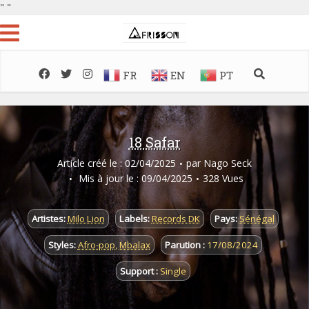
"
"
FR
EN
PT
18 Safar
Article créé le : 02/04/2025
par
Nago Seck
Mis à jour le : 09/04/2025
328 Vues
Artistes:
Milo Lion
Labels:
Records DK
Pays:
Sénégal
Styles:
Afro-pop
,
Mbalax
Parution :
17/08/2024
Support :
Single