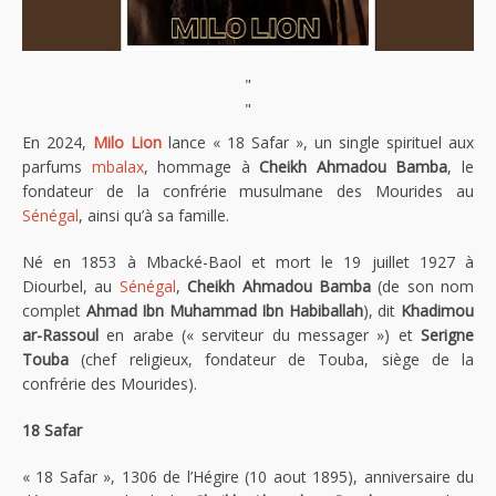
"
"
En 2024,
Milo Lion
lance « 18 Safar », un single spirituel aux
parfums
mbalax
, hommage à
Cheikh Ahmadou Bamba
, le
fondateur de la confrérie musulmane des Mourides au
Sénégal
, ainsi qu’à sa famille.
Né en 1853 à Mbacké-Baol et mort le 19 juillet 1927 à
Diourbel, au
Sénégal
,
Cheikh Ahmadou Bamba
(de son nom
complet
Ahmad Ibn Muhammad Ibn Habiballah
), dit
Khadimou
ar-Rassoul
en arabe (« serviteur du messager ») et
Serigne
Touba
(chef religieux, fondateur de Touba, siège de la
confrérie des Mourides).
18 Safar
« 18 Safar », 1306 de l’Hégire (10 aout 1895), anniversaire du