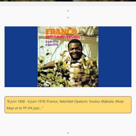
"
"
“6 juin 1956 - 6 juin 1976: Franco, Ndombé Opetum, Youlou Mabiala, Wuta
Mayi et le TP OK Jazz...”
"