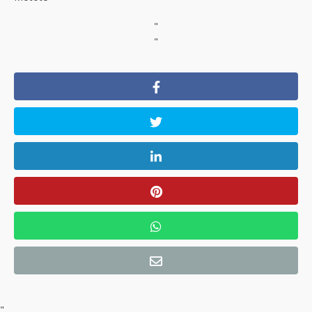
"
"
"