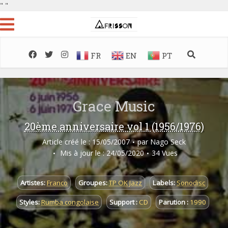
"
"
FR
EN
PT
Grace Music
20ème anniversaire vol 1 (1956/1976)
Article créé le : 15/05/2007
par
Nago Seck
Mis à jour le : 24/05/2020
34 Vues
Artistes:
Franco
Groupes:
TP OK Jazz
Labels:
Sonodisc
Styles:
Rumba congolaise
Support :
CD
Parution :
1990