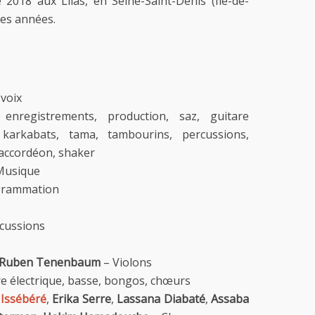
 2018 aux Lilas, en Seine-Saint-Denis (Ile-de-
ses années.
 voix
nregistrements, production, saz, guitare
 karkabats, tama, tambourins, percussions,
 accordéon, shaker
Musique
grammation
rcussions
Ruben Tenenbaum
– Violons
re électrique, basse, bongos, chœurs
Issébéré
,
Erika Serre
,
Lassana Diabaté
,
Assaba