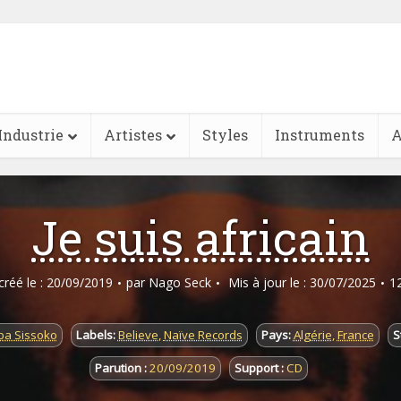
Industrie
Artistes
Styles
Instruments
A
Je suis africain
 créé le : 20/09/2019
par
Nago Seck
Mis à jour le : 30/07/2025
1
ba Sissoko
Labels:
Believe
,
Naïve Records
Pays:
Algérie
,
France
S
Parution :
20/09/2019
Support :
CD