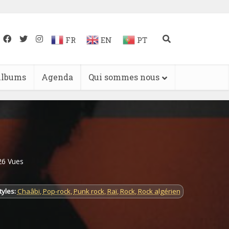
FR
EN
PT
lbums
Agenda
Qui sommes nous
26 Vues
tyles:
Chaâbi
,
Pop-rock
,
Punk rock
,
Raï
,
Rock
,
Rock algérien