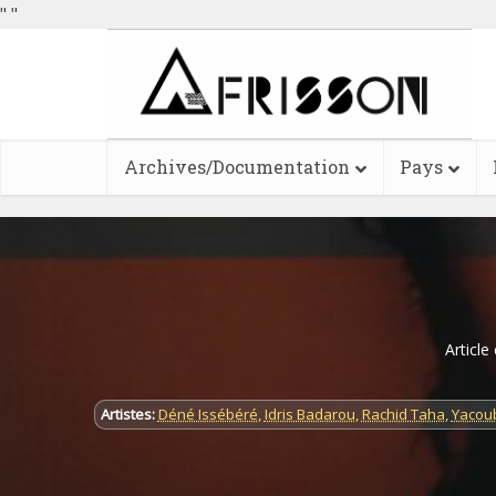
"
"
Archives/Documentation
Pays
Article
Artistes:
Déné Issébéré
,
Idris Badarou
,
Rachid Taha
,
Yacou