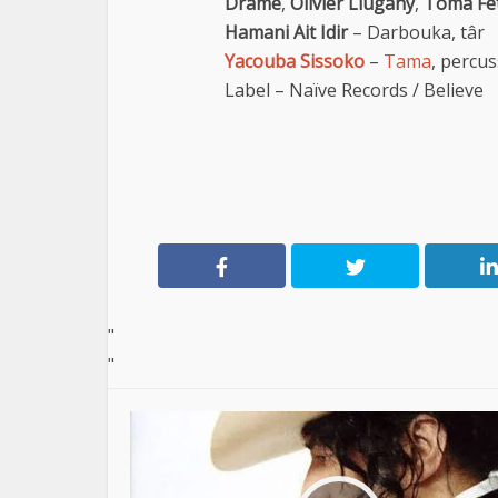
Dramé
,
Olivier Llugany
,
Toma Fe
Hamani Ait Idir
– Darbouka, târ
Yacouba Sissoko
–
Tama
, percu
Label – Naïve Records / Believe
"
"