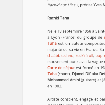
Rachid aux Lilas »
, précise
Yves A
Rachid Taha
Né le 18 septembre 1958 à Saint-
à Lyon (France) du groupe de
Taha
est un auteur-compositeur
majorité de sa vie en France. Sa
chaâbi
,
techno
,
rock’n’roll
,
pop-
mouvement punk avec la vague 
Carte de séjour
est formé en 198
Taha
(chant),
Djamel Dif aka De
Mohammed Amini
(guitare) et
J
en 1982.
Artiste conscient, engagé et pa