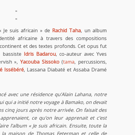
"
"
« Je suis africain » de
Rachid Taha
, un album
entité africaine à travers des compositions
ontinent et des textes profonds. Cet opus fut
e bassiste
Idris Badarou
, co-auteur avec Yves
ervish »,
Yacouba Sissoko
(
tama
, percussions,
é Issébéré
, Lassana Diabaté et Assaba Dramé
cé avec une résidence qu’Alain Lahana, notre
ui qui a initié notre voyage à Bamako, on devait
 cinq jours après notre arrivée. On faisait des
apprenaient, ce qu’on leur apprenait et c’est
re l’album « Je suis africain. Ensuite, toute la
re la maison de Thomas Feterman et celle de