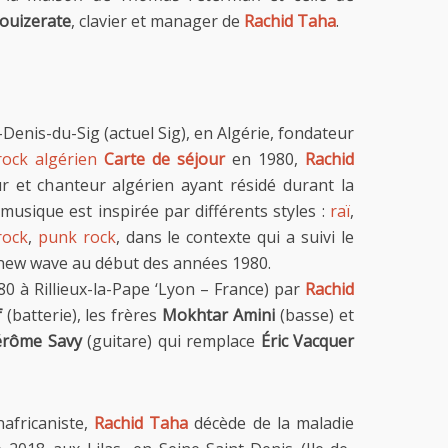
ouizerate
, clavier et manager de
Rachid Taha
.
Denis-du-Sig (actuel Sig), en Algérie, fondateur
rock algérien
Carte de séjour
en 1980,
Rachid
 et chanteur algérien ayant résidé durant la
 musique est inspirée par différents styles :
raï
,
rock
,
punk rock
, dans le contexte qui a suivi le
new wave au début des années 1980.
0 à Rillieux-la-Pape ‘Lyon – France) par
Rachid
f
(batterie), les frères
Mokhtar Amini
(basse) et
érôme Savy
(guitare) qui remplace
Éric Vacquer
nafricaniste,
Rachid Taha
décède de la maladie