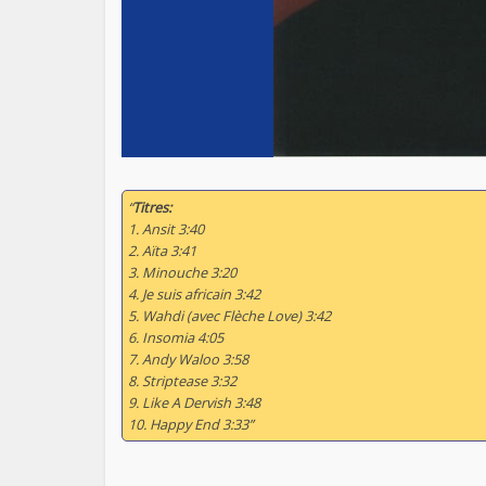
“
Titres:
1. Ansit 3:40
2. Aïta 3:41
3. Minouche 3:20
4. Je suis africain 3:42
5. Wahdi (avec Flèche Love) 3:42
6. Insomia 4:05
7. Andy Waloo 3:58
8. Striptease 3:32
9. Like A Dervish 3:48
10. Happy End 3:33”