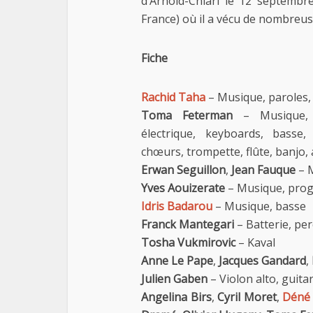
d’Arnold-Chiari le 12 septembre
France) où il a vécu de nombreu
Fiche
Rachid Taha
– Musique, paroles,
Toma Feterman
– Musique, e
électrique, keyboards, basse,
chœurs, trompette, flûte, banjo,
Erwan Seguillon
,
Jean Fauque
– 
Yves Aouizerate
– Musique, pro
Idris Badarou
– Musique, basse
Franck Mantegari
– Batterie, pe
Tosha Vukmirovic
– Kaval
Anne Le Pape
,
Jacques Gandard
,
Julien Gaben
– Violon alto, guita
Angelina Birs
,
Cyril Moret
,
Déné 