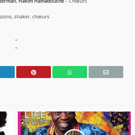
terman
,
Hakim Hamadouche
– Chœurs
ssions, shaker, chœurs
"
"