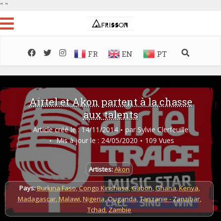
"
"
FR
EN
PT
Airtel et Akon partent à la chasse
aux talents
Article créé le : 14/11/2014
par
Sylvie Clerfeuille
Mis à jour le : 24/05/2020
109 Vues
Artistes:
Akon
Pays:
Burkina Faso
,
Congo Kinshasa
,
Gabon
,
Ghana
,
Kenya
,
Madagascar
,
Malawi
,
Nigeria
,
Ouganda
,
Tanzanie - Zanzibar
,
Tchad
,
Zambie