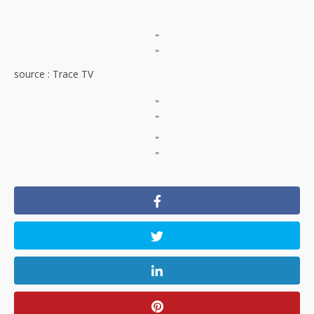
"
"
source : Trace TV
"
"
"
"