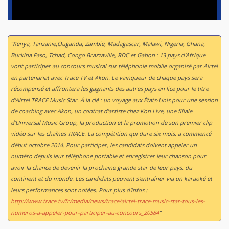
“Kenya, Tanzanie,Ouganda, Zambie, Madagascar, Malawi, Nigeria, Ghana,
Burkina Faso, Tchad, Congo Brazzaville, RDC et Gabon : 13 pays d'Afrique
vont participer au concours musical sur téléphonie mobile organisé par Airtel
en partenariat avec Trace TV et Akon. Le vainqueur de chaque pays sera
récompensé et affrontera les gagnants des autres pays en lice pour le titre
d'Airtel TRACE Music Star. À la clé : un voyage aux États-Unis pour une session
de coaching avec Akon, un contrat d'artiste chez Kon Live, une filiale
d'Universal Music Group, la production et la promotion de son premier clip
vidéo sur les chaînes TRACE. La compétition qui dure six mois, a commencé
début octobre 2014. Pour participer, les candidats doivent appeler un
numéro depuis leur téléphone portable et enregistrer leur chanson pour
avoir la chance de devenir la prochaine grande star de leur pays, du
continent et du monde. Les candidats peuvent s'entraîner via un karaoké et
leurs performances sont notées. Pour plus d'infos :
http://www.trace.tv/fr/media/news/trace/airtel-trace-music-star-tous-les-
numeros-a-appeler-pour-participer-au-concours_20584
”