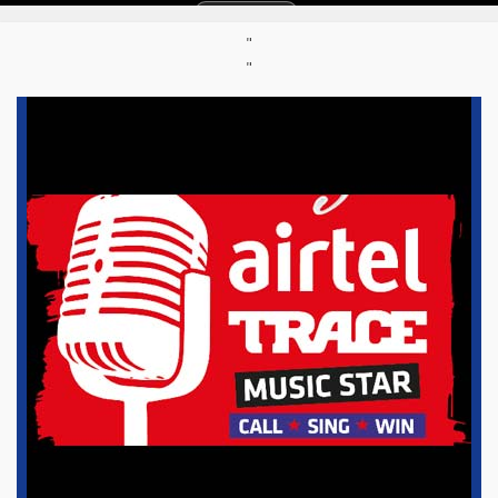
Thème :
Edito
"
"