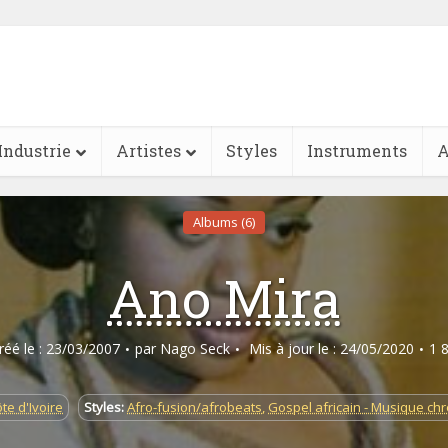
Industrie
Artistes
Styles
Instruments
A
Albums (6)
Ano Mira
créé le : 23/03/2007
par
Nago Seck
Mis à jour le : 24/05/2020
1 
te d'Ivoire
Styles:
Afro-fusion/afrobeats
,
Gospel africain - Musique ch