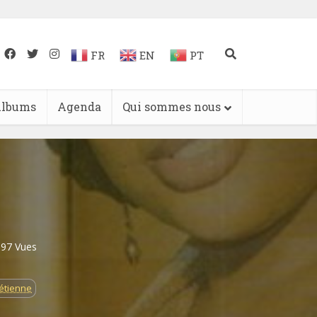
FR
EN
PT
lbums
Agenda
Qui sommes nous
897 Vues
rétienne