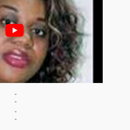
"
"
"
"