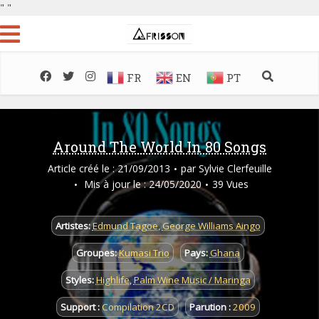
"
"
FR
EN
PT
Around The World In 80 Songs
Article créé le : 21/09/2013
par
Sylvie Clerfeuille
Mis à jour le : 24/05/2020
39 Vues
Artistes:
Edmund Tagoe
,
George Williams Aingo
Groupes:
Kumasi Trio
Pays:
Ghana
Styles:
Highlife
,
Palm Wine Music / Maringa
Support :
Compilation 2CD
Parution :
2009