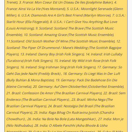
Trenet), 3. France: Mon Coeur Est Un Oiseau De Iles (Joséphine Baker), 4.
France: Ainsi Va La Vie (Yves Montand), 5. U.S.A.: Moonlight Serenade (Glenn
Miller), 6. U.S.A: Diamonds Are A Girl's Best Friend (Marilyn Monroe), 7. U.S.A.:
Starlit Hour (Ella Fitzgerald), 8. U.S.A.: I Can't Give You Anything But Love
(Louis Armstrong), 9. Scotland: Scotland The Brave (The Scottish Music
Ensemble), 10. Scotland: Amazing Grace (The Scottish Music Ensemble),
11.Scotland: Old Scotch Mother Of Mine (The Scottish Music Ensemble), 12.
Scotland: The Piper Of Drummond / Mane’s Wedding (The Scottish Bagpipe
Players), 13. Ireland: Danny Boy (Irish Folk Singers), 14. Ireland: Irish Lullaby
(Turaloora) (Irish Folk Singers), 15. Ireland: My Wild Irish Rose (Irish Folk
Singers), 16. Ireland: Sing Irishman Sing (Irish Folk Singers), 17. Germany: So
Geht Das Jede Nacht (Freddy Breck) , 18. Germany: Es Liegt Was In Der Luft
(Bully Buhlan & Mona Baptiste), 19. Germany: Pack Die Badehose Ein Die
(kleine Cornelia), 20. Germany: Auf Dem Oktoberfest (Octoberfest Ensemble),
21. Brazil: Confession De Amor (The Brazilian Carnival Players), 22. Brazil: Sem
Endereco (The Brazilian Carnival Players) , 23. Brazil: Minha Nega (The
Brazilian Carnival Players), 24. Brazil: Nostalgia Del Brasil (The Brazilian
Carnival Players), 25. India: Raga Bihag On Rudravina Jyotish (Chandra
Chowdhuri) , 26. India: Na Bole Na Bole (Lata Mangeshkar) , 27. India: Mon je
(Nilo Nidhubabu), 28. India: O Albele Panchhi (Asha Bhosle & Usha
Mangeskhar), 29. Cuba: Ya Tu Lo Ves (Campeon Chapotin) , 30. Cuba: El Niño