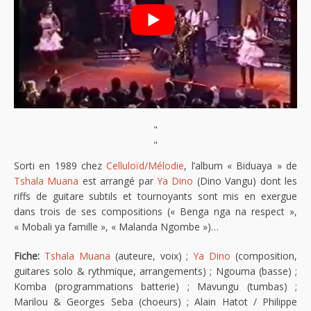
"
"
Sorti en 1989 chez
Celluloïd/Mélodie
, l’album « Biduaya » de
Tshala Muana
est arrangé par
Ya Dino
(Dino Vangu) dont les
riffs de guitare subtils et tournoyants sont mis en exergue
dans trois de ses compositions (« Benga nga na respect »,
« Mobali ya famille », « Malanda Ngombe »)…
Fiche:
Tshala Muana
(auteure, voix) ;
Ya Dino
(composition,
guitares solo & rythmique, arrangements) ; Ngouma (basse) ;
Komba (programmations batterie) ; Mavungu (tumbas) ;
Marilou & Georges Seba (choeurs) ; Alain Hatot / Philippe