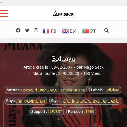
"
"
FR
EN
PT
Biduaya
Article créé le : 09/02/2007
par
Nago Seck
Mis à jour le : 24/05/2020
160 Vues
Artistes:
Dechaud
,
Dino Vangu
,
Tshala Muana
Labels:
Celluloïd
Pays:
Congo Kinshasa
Styles:
Afro-fusion/afrobeats
,
Mutuashi
Support :
2LP/33T
Parution :
1989