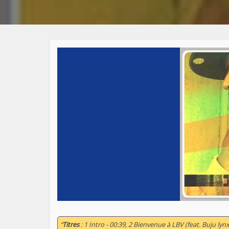
“
Titres
: 1 Intro - 00:39, 2 Bienvenue à LBV (feat. Buju lyn