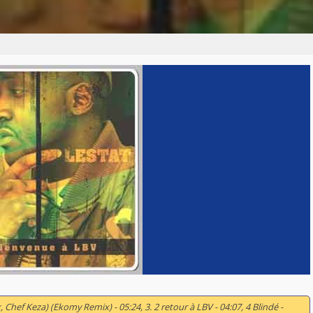
x, Chef Keza) (Ekomy Remix) - 05:24, 3. 2 retour à LBV - 04:07, 4 Blindé -