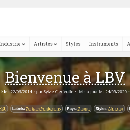
Industrie
Artistes
Styles
Instruments
A
Bienvenue à LBV
éé le : 22/03/2014
par
Sylvie Clerfeuille
Mis à jour le : 24/05/2020
 XXL
Labels:
Zorbam Produxions
Pays:
Gabon
Styles:
Afro-rap