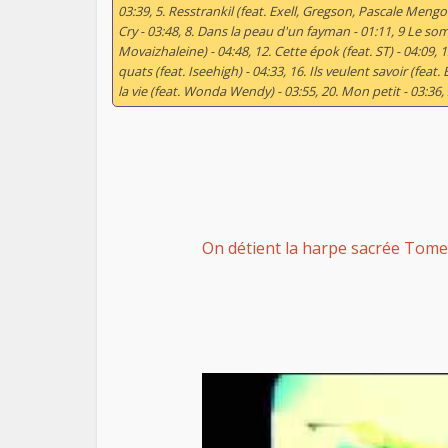
03:39, 5. Resstrankil (feat. Exell, Gregson, Pascale Mengo
Cry - 03:48, 8. Dans la peau d'un fayman - 01:11, 9 Le somm
Movaizhaleine) - 04:48, 12. Cette épok (feat. ST) - 04:09, 
quats (feat. Iseehigh) - 04:33, 16. Ils veulent savoir (feat.
la vie (feat. Wonda Wendy) - 03:55, 20. Mon petit - 03:36, 21
On détient la harpe sacrée Tome