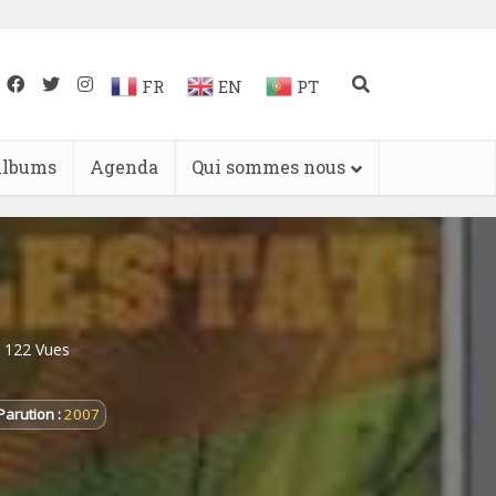
FR
EN
PT
lbums
Agenda
Qui sommes nous
122 Vues
Parution :
2007