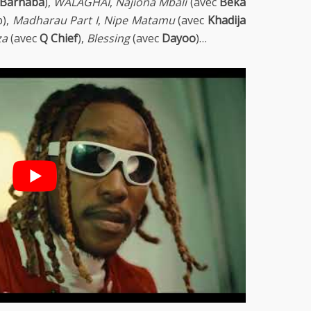
Barnaba
),
WALAGHAI
,
Najiona Mbali
(avec
Beka
p),
Madharau Part I
,
Nipe Matamu
(avec
Khadija
za
(avec
Q Chief
),
Blessing
(avec
Dayoo
)…