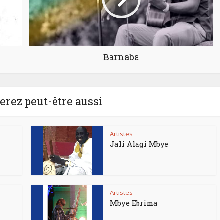
Barnaba
rez peut-être aussi
Artistes
Jali Alagi Mbye
Artistes
Mbye Ebrima