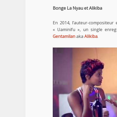
Bonge La Nyau et Alikiba
En 2014, l’auteur-compositeur 
« Uaminifu », un single enreg
Gentamilan
aka
Alikiba
.