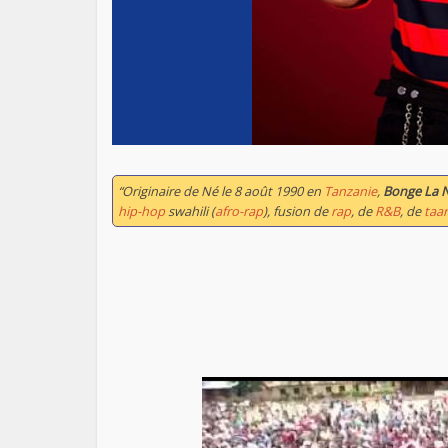
“Originaire de Né le 8 août 1990 en
Tanzanie
,
Bonge La 
hip-hop
swahili (
afro-rap
), fusion de
rap
, de
R&B
, de
taa