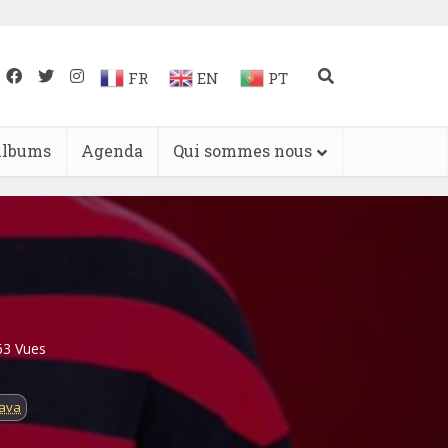
FR
EN
PT
lbums
Agenda
Qui sommes nous
63 Vues
lava