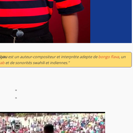
Nyau
est un auteur-compositeur et interprète adepte de
bongo flava
, un
rab
et de sonorités swahili et indiennes.”
"
"