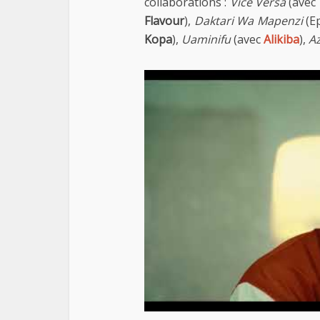
collaborations :
Vice Versa
(avec
Flavour
),
Daktari Wa Mapenzi
(E
Kopa
),
Uaminifu
(avec
Alikiba
),
A