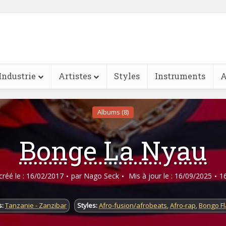
Industrie
Artistes
Styles
Instruments
A
Albums (8)
Bonge La Nyau
 créé le : 16/02/2017
par
Nago Seck
Mis à jour le : 16/09/2025
1
s:
Tanzanie - Zanzibar
Styles:
Afro-fusion/afrobeats
,
Afro-rap
,
Bongo F