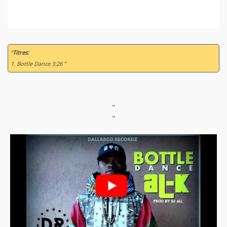
“
Titres:
1. Bottle Dance 3:26 ”
"
"