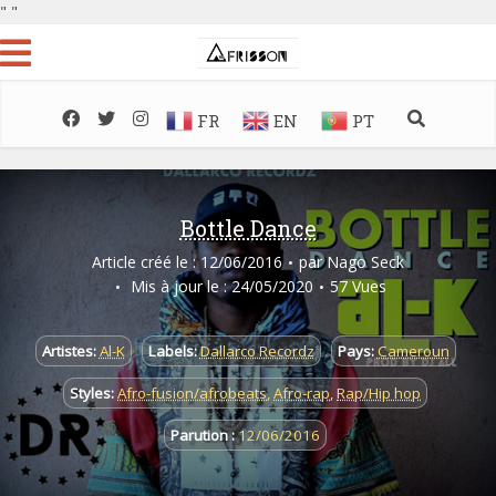
"
"
FR
EN
PT
Bottle Dance
Article créé le : 12/06/2016
par
Nago Seck
Mis à jour le : 24/05/2020
57 Vues
Artistes:
Al-K
Labels:
Dallarco Recordz
Pays:
Cameroun
Styles:
Afro-fusion/afrobeats
,
Afro-rap
,
Rap/Hip hop
Parution :
12/06/2016