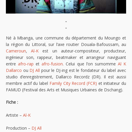
"
"
Né à Mbanga, une commune du département du Moungo et
la région du Littoral, sur l’axe routier Douala-Bafoussam, au
Cameroun
,
Al-K
est un auteur-compositeur, producteur,
ingénieur son, rappeur, beatmaker et arrangeur naviguant
entre
afro-rap
et
afro-fusion
. Celui que l’on surnomme
Al K
Dallarco
ou
DJ All
pour le DJ-ing est le fondateur du label avec
studio d’enregistrement, Dallarco Recordz (DR). Il est aussi
membre actif du label
Family City Record (FCR)
et initiateur du
FAMUD (Festival des Arts et Musiques Urbaines de Dschang).
Fiche :
Artiste –
Al-K
Production –
DJ All