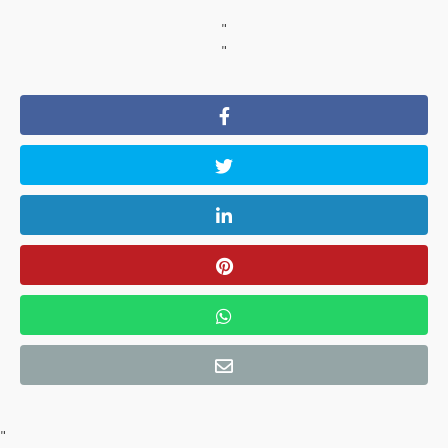
"
"
"