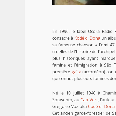
En 1996, le label Ocora Radio 
consacre à
Kodé di Dona
un album
sa fameuse chanson « Fomi 47 
cruelles de l’histoire de l’archipe
plus historiques ayant marqué
famine et l’émigration à São 
première
gaïta
(accordéon) contr
qui connut plusieurs famines don
Né le 10 juillet 1940 à Chami
Sotavento, au
Cap-Vert
, l’auteu
Gregório Vaz aka
Codé di Dona
Cet ancien garde-forestier de 