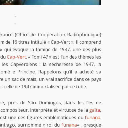
"
"
France (Office de Coopération Radiophonique)
 de 16 titres intitulé « Cap-Vert ». Il comprend
» qui évoque la famine de 1947, une des plus
l du
Cap-Vert
. « Fomi 47 » est l’un des thèmes les
 les Capverdiens : la sécheresse de 1947, la
Tomé e Príncipe. Rappelons qu’il a acheté sa
e un sac de maïs, un vrai sacrifice dans ce pays
t celle de 1947 immortalisée par ce tube.
né, près de São Domingos, dans les îles de
r-compositeur, interprète et virtuose de la
gaïta
,
est une des figures emblématiques du
funana
.
Santiago, surnommé « roi du
funana
« , presque