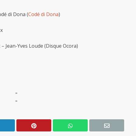
Kodé di Dona (
Codé di Dona
)
ux
et – Jean-Yves Loude (Disque Ocora)
"
"