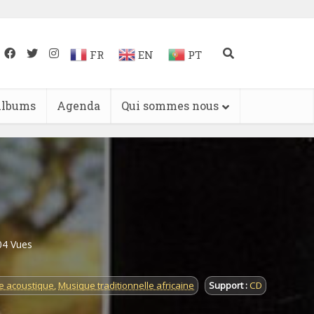
FR
EN
PT
lbums
Agenda
Qui sommes nous
04 Vues
e acoustique
,
Musique traditionnelle africaine
Support :
CD