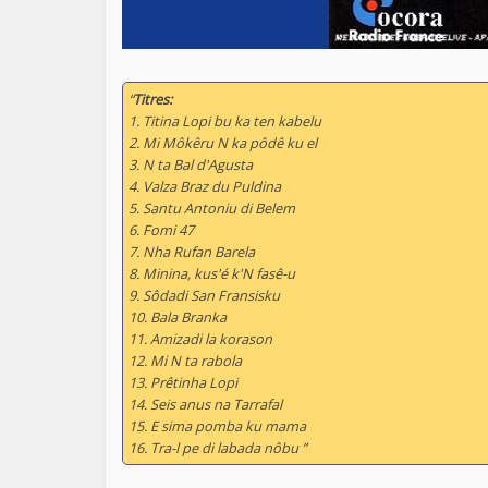
“
Titres:
1. Titina Lopi bu ka ten kabelu
2. Mi Môkêru N ka pôdê ku el
3. N ta Bal d'Agusta
4. Valza Braz du Puldina
5. Santu Antoniu di Belem
6. Fomi 47
7. Nha Rufan Barela
8. Minina, kus'é k'N fasê-u
9. Sôdadi San Fransisku
10. Bala Branka
11. Amizadi la korason
12. Mi N ta rabola
13. Prêtinha Lopi
14. Seis anus na Tarrafal
15. E sima pomba ku mama
16. Tra-l pe di labada nôbu ”