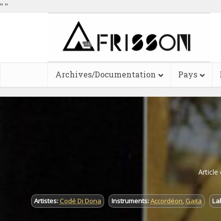
"
"
Archives/Documentation
Pays
Article
Artistes:
Codé Di Dona
Instruments:
Accordéon
,
Gaita
La