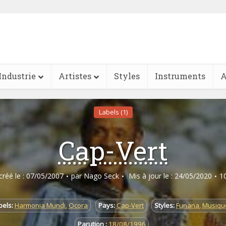
Industrie
Artistes
Styles
Instruments
A
Labels (1)
Cap-Vert
 créé le : 07/05/2007
par
Nago Seck
Mis à jour le : 24/05/2020
1
bels:
Harmonia Mundi
,
Ocora
Pays:
Cap-Vert
Styles:
Funana
,
Musiqu
Parution :
18/08/1996