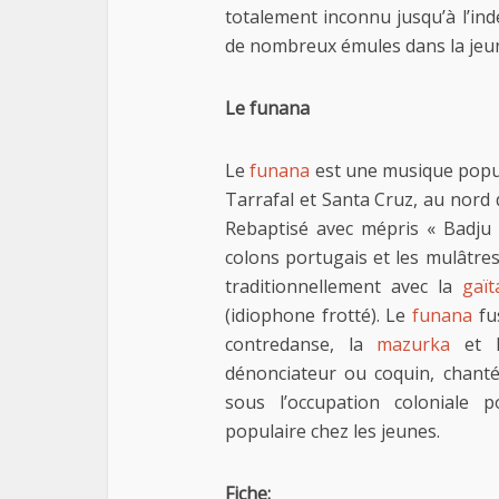
totalement inconnu jusqu’à l’in
de nombreux émules dans la jeu
Le funana
Le
funana
est une musique popu
Tarrafal et Santa Cruz, au nord 
Rebaptisé avec mépris « Badju d
colons portugais et les mulâtres 
traditionnellement avec la
gaït
(idiophone frotté). Le
funana
fus
contredanse, la
mazurka
et l
dénonciateur ou coquin, chanté
sous l’occupation coloniale 
populaire chez les jeunes.
Fiche: