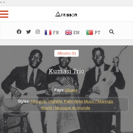
"
"
FR
EN
PT
Albums (5)
Kumasi Trio
Pays:
Ghana
Styles:
Afro-pop
,
Highlife
,
Palm Wine Music / Maringa
,
World / Musique du monde