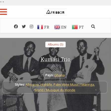
"
"
FR
EN
PT
Albums (5)
Kumasi Trio
Pays:
Ghana
Styles:
Afro-pop
,
Highlife
,
Palm Wine Music / Maringa
,
World / Musique du monde